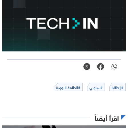
#إيطاليا
#ميلوني
#الطاقة النووية
اقرأ أيضاً