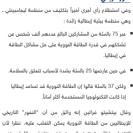
وفي استطلاع رأي أجري أخيراً بتكليف من منظمة ليجامبينتي ـ
وهي منظمة بيئية إيطالية رائدة :
عبر 75 بالمئة من المشاركين البالغ عددهم ألف شخص عن
تشككهم في قدرة الطاقة النووية على حل مشاكل الطاقة
في إيطاليا.
في حين عارضها 25 بالمئة بشدة لأسباب تتعلق بالسلامة.
ولكن 37 بالمئة قالوا إن الطاقة النووية قد تساعد إيطاليا
إذا كانت التكنولوجيا المستخدمة أكثر أماناً.
وقال بيتشيتو فراتين إنه واثق من أن "النفور" التاريخي
للإيطاليين من الطاقة النووية يمكن التغلب عليه، نظرا لأن
التكنولوجيا الأحدث تتمتع "بمستويات مختلفة من الأمان وتفيد