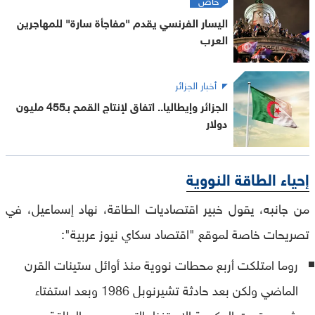
اليسار الفرنسي يقدم "مفاجأة سارة" للمهاجرين
العرب
أخبار الجزائر
الجزائر وإيطاليا.. اتفاق لإنتاج القمح بـ455 مليون
دولار
إحياء الطاقة النووية
من جانبه، يقول خبير اقتصاديات الطاقة، نهاد إسماعيل، في
تصريحات خاصة لموقع "اقتصاد سكاي نيوز عربية":
روما امتلكت أربع محطات نووية منذ أوائل ستينات القرن
الماضي ولكن بعد حادثة تشيرنوبل 1986 وبعد استفتاء
شعبي قررت الحكومة الاستغناء التدريجي عن الطاقة