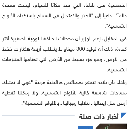
الشمسية على تلالنا، التي تعد مكانًا للسياح، ليست ممتعة
دائماً"، داعياً إلى "الحذر والاعتدال في السماح باستخدام الألواح
الشمسية".
في المقابل، زعم الوزير أن محطات الطاقة النووية الصغيرة أكثر
كفاءة، ذلك أن توليد 300 ميغاواط يتطلب أربعة هكتارات فقط
من الأرض، وهو جزء بسيط من الأرض التي تحتاجها المتنزهات
الشمسية.
وأفاد بأن بلاده تتمتع بخصائص خرائطية غريبة "فهي لا تمتلك
مساحات شاسعة خالية للألواح الشمسية. ولا يمكننا تغطية
أرض مثل إيطاليا ـ بتلالها وجبالها ـ بالألواح الشمسية".
أخبار ذات صلة
خاص