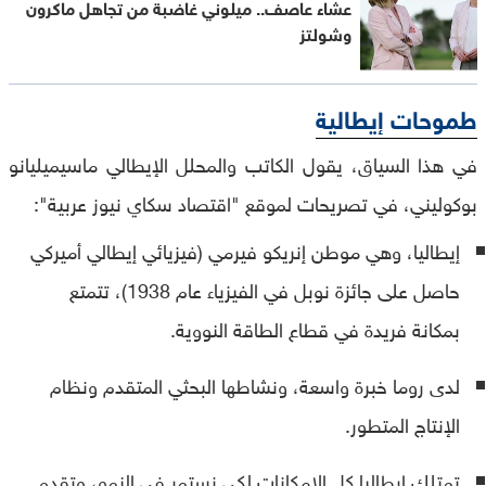
عشاء عاصف.. ميلوني غاضبة من تجاهل ماكرون
وشولتز
طموحات إيطالية
في هذا السياق، يقول الكاتب والمحلل الإيطالي ماسيميليانو
بوكوليني، في تصريحات لموقع "اقتصاد سكاي نيوز عربية":
إيطاليا، وهي موطن إنريكو فيرمي (فيزيائي إيطالي أميركي
حاصل على جائزة نوبل في الفيزياء عام 1938)، تتمتع
بمكانة فريدة في قطاع الطاقة النووية.
لدى روما خبرة واسعة، ونشاطها البحثي المتقدم ونظام
الإنتاج المتطور.
تمتلك إيطاليا كل الإمكانات لكي نستمر في النمو، وتقدم