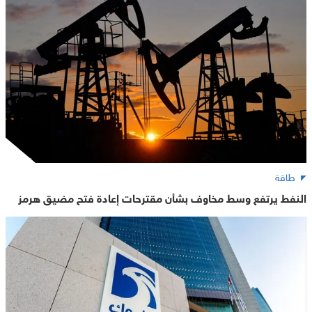
طاقة
النفط يرتفع وسط مخاوف بشأن مقترحات إعادة فتح مضيق هرمز