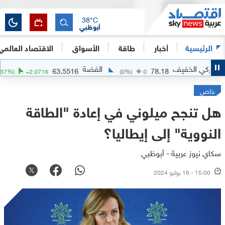
38
°C
أبوظبي
الرئيسية
أخبار
طاقة
الأسواق
الاقتصاد العالمي
لخفيف
الفضة
ال
63.5516
78.18
(
+
3.37
%)
+
2.0716
(
0
%)
0
خاص
هل تنجح ميلوني في إعادة "الطاقة
النووية" إلى إيطاليا؟
سكاي نيوز عربية - أبوظبي
15:00 - 16 يوليو 2024