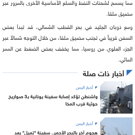
مما يسمح لشحنات النفط والسلع الأساسية الأخرى بالمرور عبر
مضيق ملقا.
ومع ذوبان الجليد في بحر القطب الشمالي، قد تبدأ بعض
السفن قريباً في تجنب مضيق ملقا، من خلال التوجه شمالاً عبر
الجزء العلوي من روسيا، مما يخفف بعض الضغط عن الممر
المائي.
أخبار ذات صلة
أخبار اليمن
واشنطن تؤكد إصابة سفينة يونانية بـ3 صواريخ
حوثية قرب المخا
أخبار اليمن
هجوم آخر بالبحر الأحمر.. سفينة "تميل" بعد