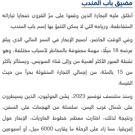
مضيق باب المندب
أطلق عليه البحارة الذين وقعوا على مرّ القرون ضحايا تياراته
المتقاطعة، ورياحه التي لا يمكن التنبؤ بها إسم باب المندب.
وفي الوقت الحاضر، أصبح الإبحار في الممر المائي الذي يبلغ
عرضه 18 ميلًا، مهمة محفوفة بالمخاطر لأسباب مختلفة، وهو
نقطة العبور الأكثر أهمية من وإلى قناة السويس، ويستأثر بأكثر
من 15 بالمئة، من إجمالي التجارة المنقولة بحراً من حيث
القيمة.
ومنذ منتصف نوفمبر 2023، يشن الحوثيون، الذين يسيطرون
على شمال غرب اليمن، سلسلة من الهجمات على السفن،
ونتيجة لذلك، اختارت معظم خطوط الحاويات، الإبحار حول
إفريقيا، مما زاد على الرحلة ما يقارب 6000 ميل، أو أسبوعين