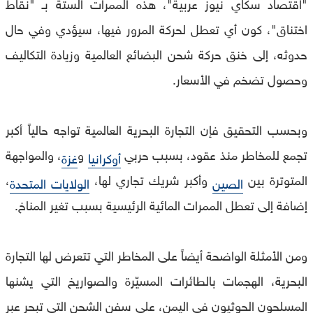
"اقتصاد سكاي نيوز عربية"، هذه الممرات الستة بـ "نقاط
اختناق"، كون أي تعطل لحركة المرور فيها، سيؤدي وفي حال
حدوثه، إلى خنق حركة شحن البضائع العالمية وزيادة التكاليف
وحصول تضخم في الأسعار.
وبحسب التحقيق فإن التجارة البحرية العالمية تواجه حالياً أكبر
تجمع للمخاطر منذ عقود، بسبب حربي
و
، والمواجهة
أوكرانيا
غزة
المتوترة بين
وأكبر شريك تجاري لها،
،
الصين
الولايات المتحدة
إضافة إلى تعطل الممرات المائية الرئيسية بسبب تغير المناخ.
ومن الأمثلة الواضحة أيضاً على المخاطر التي تتعرض لها التجارة
البحرية، الهجمات بالطائرات المسيّرة والصواريخ التي يشنها
المسلحون الحوثيون في اليمن، على سفن الشحن التي تبحر عبر