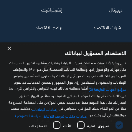
ديجيتال
إنفوغرافيك
نشرات الاقتصاد
برامج الاقتصاد
×
تابعنا
الاستخدام المسؤول لبياناتك
نحن وشركاؤنا نستخدم ملفات تعريف الارتباط وتقنيات مشابهة لتخزين المعلومات
على جهازك والوصول إليها ومعالجة البيانات الشخصية مثل عنوان IP والمعرّفات
الفريدة وبيانات التصفح، وذلك من أجل الإعلانات والمحتوى المخصّصين وقياس
الإعلانات والمحتوى واستخلاص رؤى حول الجمهور وتحسين الخدمات. قد يقوم
أيضًا بمعالجة بياناتك لهذه الأغراض ولأغراض أخرى، بما
مزوّدو الجهات الخارجية (2)
في ذلك استخدام بيانات الموقع الجغرافي الدقيقة وخصائص الجهاز. تنطبق
اختياراتك على هذا الموقع فقط. قد يعتمد بعض المورّدين على المصلحة المشروعة
مصدرك الموثوق للمعلومة الاقتصادية
بدلاً من الموافقة؛ لديك الحق في الاعتراض في
. يمكنك سحب
إعدادات الإعلانات
موافقتك في أي وقت من
.
سياسة الخصوصية
إعدادات ملفات تعريف الارتباط
سياسة الخصوصية
الشروط والأحكام
ضروري للغاية
الأداء
الاستهداف