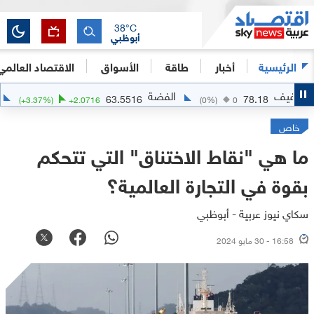
38
°C
أبوظبي
الرئيسية
أخبار
طاقة
الأسواق
الاقتصاد العالمي
الفضة
الذهب
.7114
63.5516
7
(
+
3.37
%)
+
2.0716
(
0
%)
0
خاص
ما هي "نقاط الاختناق" التي تتحكم
بقوة في التجارة العالمية؟
سكاي نيوز عربية - أبوظبي
16:58 - 30 مايو 2024