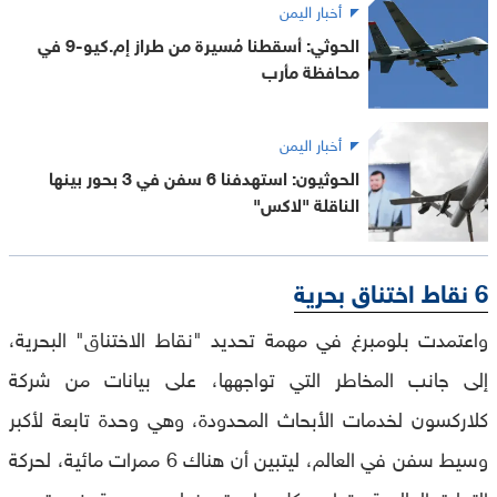
أخبار اليمن
الحوثي: أسقطنا مُسيرة من طراز إم.كيو-9 في
محافظة مأرب
أخبار اليمن
الحوثيون: استهدفنا 6 سفن في 3 بحور بينها
الناقلة "لاكس"
6 نقاط اختناق بحرية
واعتمدت بلومبرغ في مهمة تحديد "نقاط الاختناق" البحرية،
إلى جانب المخاطر التي تواجهها، على بيانات من شركة
كلاركسون لخدمات الأبحاث المحدودة، وهي وحدة تابعة لأكبر
وسيط سفن في العالم، ليتبين أن هناك 6 ممرات مائية، لحركة
التجارة العالمية، تواجه كل واحدة منها، مجموعة فريدة من