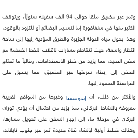
وتمر عبر مضيق ملقا حوالي 94 ألف سفينة سنويّاً، ويتوقف
الكثير منها في سنغافورة إما لتسليم البضائع أو للتزود بالوقود،
وهذا يحول مياه الدولة الجزيرة والطرق المؤدية إليها إلى ساحة
انتظار واسعة، حيث تتقاطع مسارات ناقلات النفط الضخمة مع
سفن الصيد، مما يزيد من خطر الاصطدامات، وغالباً ما تحتاج
السفن إلى إبطاء سرعتها عبر المضيق، مما يسهل على
القراصنة الصعود إليها.
والأكثر من ذلك، أن
وغيرها من المواقع القريبة
إندونيسيا
معروفة بالنشاط البركاني، مما يزيد من احتمال أن يؤدي ثوران
البركان في مرحلة ما، إلى إجبار السفن على تحويل مسارها،
وهناك خطط أولية لإنشاء قناة جديدة تمر عبر جنوب تايلاند،