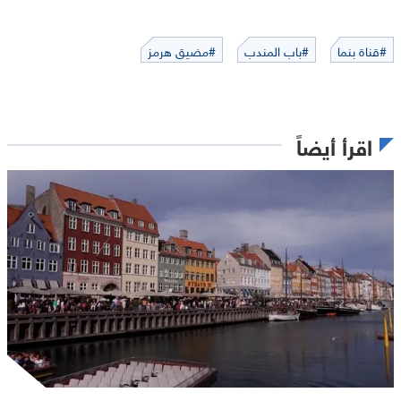
#قناة بنما
#باب المندب
#مضيق هرمز
اقرأ أيضاً