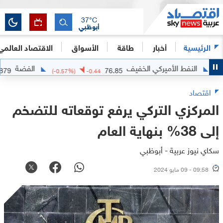
37
°C
أبوظبي
الرئيسية
أخبار
طاقة
الأسواق
الاقتصاد العالمي
النفط الأميركي الخفيف
الفضة
64.0879
76.85
079
(
-0.57
%)
-0.44
اقتصاد
المركزي التركي يرفع توقعاته للتضخم
إلى 38% بنهاية العام
سكاي نيوز عربية - أبوظبي
09:58 - 09 مايو 2024