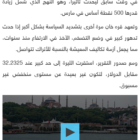
في وقت سابق ليحدث تأثيرا، وهو النهج الذي شمل زيادة
قدرها 500 نقطة أساس في مارس.
وتعهد قره خان مرة أخرى بتشديد السياسة بشكل أكبر إذا حدث
تدهور كبير في وضع التضخم، الآخذ في الارتفاع منذ سنوات،
مما يجعل أزمة تكاليف المعيشة بالنسبة للأتراك تتواصل.
ومع صدور التقرير، استقرت الليرة إلى حد كبير عند 32.2325
مقابل الدولار، لتكون غير بعيدة عن مستوى منخفض غير
مسبوق.
0
seconds
of
0
seconds