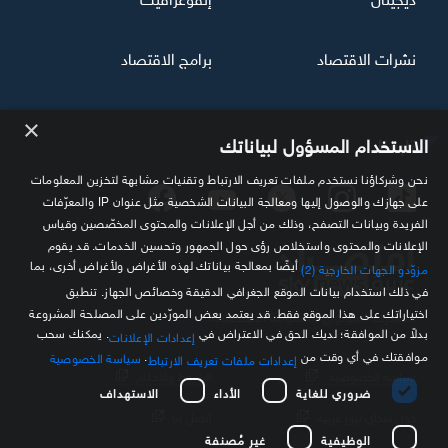
نشرات الاقتصاد
برامج الاقتصاد
×
تابعنا
الاستخدام المسؤول لبياناتك
نحن وشركاؤنا نستخدم ملفات تعريف الارتباط وتقنيات مشابهة لتخزين المعلومات
على جهازك والوصول إليها ومعالجة البيانات الشخصية مثل عنوان IP والمعرّفات
الفريدة وبيانات التصفح، وذلك من أجل الإعلانات والمحتوى المخصّصين وقياس
الإعلانات والمحتوى واستخلاص رؤى حول الجمهور وتحسين الخدمات. قد يقوم
أيضًا بمعالجة بياناتك لهذه الأغراض ولأغراض أخرى، بما
مزوّدو الجهات الخارجية (2)
في ذلك استخدام بيانات الموقع الجغرافي الدقيقة وخصائص الجهاز. تنطبق
اختياراتك على هذا الموقع فقط. قد يعتمد بعض المورّدين على المصلحة المشروعة
مصدرك الموثوق للمعلومة الاقتصادية
بدلاً من الموافقة؛ لديك الحق في الاعتراض في
. يمكنك سحب
إعدادات الإعلانات
موافقتك في أي وقت من
.
سياسة الخصوصية
إعدادات ملفات تعريف الارتباط
سياسة الخصوصية
الشروط والأحكام
ضروري للغاية
الأداء
الاستهداف
حول سكاي نيوز عربية
اتصل بنا
الوظيفية
غير مُصنفة