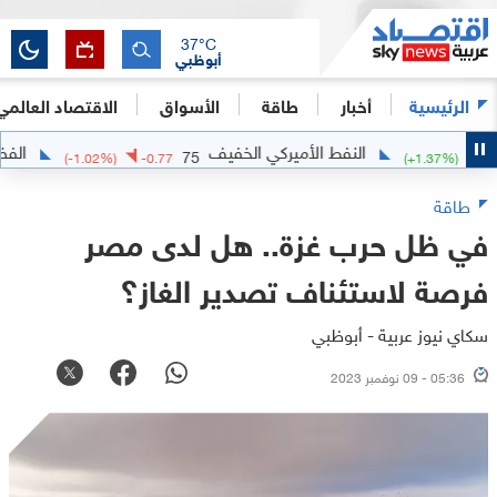
37
°C
أبوظبي
الرئيسية
أخبار
طاقة
الأسواق
الاقتصاد العالمي
النفط الأميركي الخفيف
الفضة
5472
75
(
-1.02
%)
-0.77
(
+
1.3
طاقة
في ظل حرب غزة.. هل لدى مصر
فرصة لاستئناف تصدير الغاز؟
سكاي نيوز عربية - أبوظبي
05:36 - 09 نوفمبر 2023