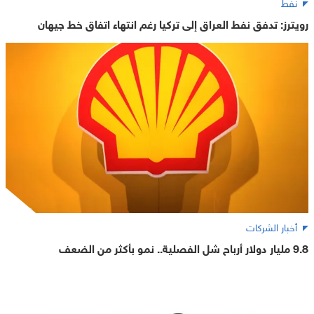
نفط
رويترز: تدفق نفط العراق إلى تركيا رغم انتهاء اتفاق خط جيهان
أخبار الشركات
9.8 مليار دولار أرباح شل الفصلية.. نمو بأكثر من الضعف