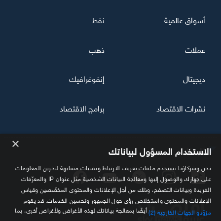
أسواق عالمية
نفط
عملات
ذهب
ديجيتال
إنفوغرافيك
نشرات الاقتصاد
برامج الاقتصاد
×
تابعنا
الاستخدام المسؤول لبياناتك
نحن وشركاؤنا نستخدم ملفات تعريف الارتباط وتقنيات مشابهة لتخزين المعلومات
على جهازك والوصول إليها ومعالجة البيانات الشخصية مثل عنوان IP والمعرّفات
الفريدة وبيانات التصفح، وذلك من أجل الإعلانات والمحتوى المخصّصين وقياس
الإعلانات والمحتوى واستخلاص رؤى حول الجمهور وتحسين الخدمات. قد يقوم
أيضًا بمعالجة بياناتك لهذه الأغراض ولأغراض أخرى، بما
مزوّدو الجهات الخارجية (2)