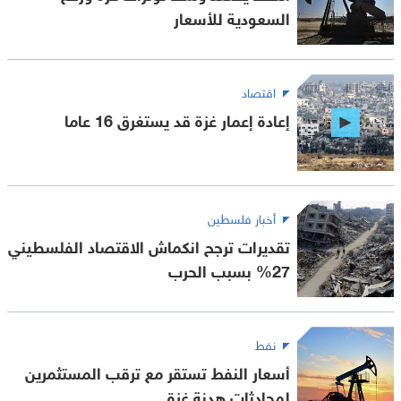
السعودية للأسعار
اقتصاد
إعادة إعمار غزة قد يستغرق 16 عاما
أخبار فلسطين
تقديرات ترجح انكماش الاقتصاد الفلسطيني
27% بسبب الحرب
نفط
أسعار النفط تستقر مع ترقب المستثمرين
لمحادثات هدنة غزة