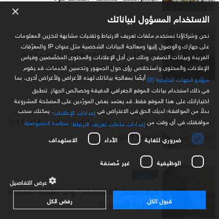
×
الاستخدام المسؤول لبياناتك
نحن وشركاؤنا نستخدم ملفات تعريف الارتباط وتقنيات مشابهة لتخزين المعلومات
تكنولوجيا
على جهازك والوصول إليها ومعالجة البيانات الشخصية مثل عنوان IP والمعرّفات
مسؤول في مايكروسوفت: الحرب تهدد
الفريدة وبيانات التصفح، وذلك من أجل الإعلانات والمحتوى المخصّصين وقياس
شركات التكنولوجيا في إسرائيل
الإعلانات والمحتوى واستخلاص رؤى حول الجمهور وتحسين الخدمات. قد يقوم
أيضًا بمعالجة بياناتك لهذه الأغراض ولأغراض أخرى، بما
مزوّدو الجهات الخارجية (2)
في ذلك استخدام بيانات الموقع الجغرافي الدقيقة وخصائص الجهاز. تنطبق
اختياراتك على هذا الموقع فقط. قد يعتمد بعض المورّدين على المصلحة المشروعة
أخبار إسرائيل
بدلاً من الموافقة؛ لديك الحق في الاعتراض في
. يمكنك سحب
إعدادات الإعلانات
إسرائيل.. توقعات بانكماش اقتصادي 11%
موافقتك في أي وقت من
.
سياسة الخصوصية
إعدادات ملفات تعريف الارتباط
بسبب الحرب
ضروري للغاية
الأداء
الاستهداف
الوظيفية
غير مُصنفة
خاص
عرض التفاصيل
كيف يعمل "الفرنشايز" وما علاقته بالعلامة
قبول الكل
رفض الكل
التجارية الأصلية؟