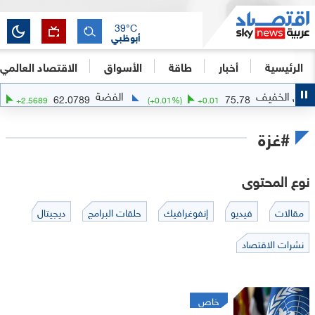
39
°C
أبوظبي
الرئيسية
أخبار
طاقة
الأسواق
الاقتصاد العالمي
الفضة
الذ
62.0789
75.
(
+
4.32
%)
+
2.5689
(
+
0.01
%)
+
0.01
#غزة
نوع المحتوى
مقالات
فيديو
إنفوغرافيك
حلقات البرامج
ديجيتال
نشرات الاقتصاد
خاص