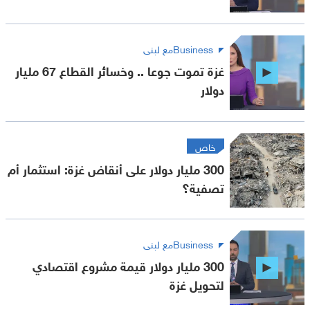
Businessمع لبنى
غزة تموت جوعا .. وخسائر القطاع 67 مليار
دولار
خاص
300 مليار دولار على أنقاض غزة: استثمار أم
تصفية؟
Businessمع لبنى
300 مليار دولار قيمة مشروع اقتصادي
لتحويل غزة