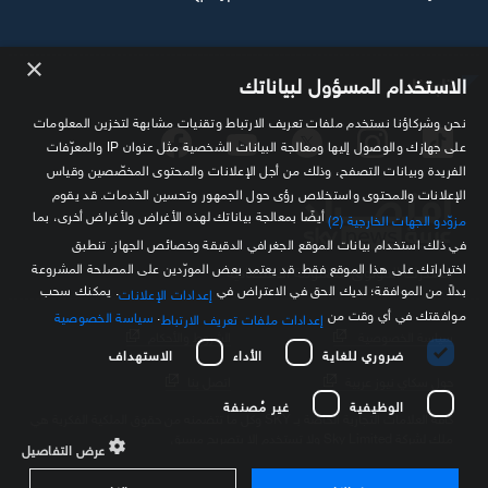
×
تابعنا
الاستخدام المسؤول لبياناتك
نحن وشركاؤنا نستخدم ملفات تعريف الارتباط وتقنيات مشابهة لتخزين المعلومات
على جهازك والوصول إليها ومعالجة البيانات الشخصية مثل عنوان IP والمعرّفات
الفريدة وبيانات التصفح، وذلك من أجل الإعلانات والمحتوى المخصّصين وقياس
الإعلانات والمحتوى واستخلاص رؤى حول الجمهور وتحسين الخدمات. قد يقوم
أيضًا بمعالجة بياناتك لهذه الأغراض ولأغراض أخرى، بما
مزوّدو الجهات الخارجية (2)
في ذلك استخدام بيانات الموقع الجغرافي الدقيقة وخصائص الجهاز. تنطبق
اختياراتك على هذا الموقع فقط. قد يعتمد بعض المورّدين على المصلحة المشروعة
مصدرك الموثوق للمعلومة الاقتصادية
بدلاً من الموافقة؛ لديك الحق في الاعتراض في
. يمكنك سحب
إعدادات الإعلانات
موافقتك في أي وقت من
.
سياسة الخصوصية
إعدادات ملفات تعريف الارتباط
سياسة الخصوصية
الشروط والأحكام
ضروري للغاية
الأداء
الاستهداف
حول سكاي نيوز عربية
اتصل بنا
الوظيفية
غير مُصنفة
كافة العلامات التجارية الخاصة بـ SKY وكل ما تتضمنه من حقوق الملكية الفكرية هي
ملك لشركة Sky Limited ولا تستخدم إلا بتصريح مسبق
عرض التفاصيل