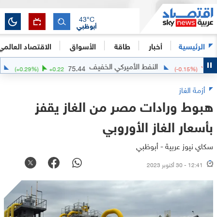
43
°C
أبوظبي
الرئيسية
أخبار
طاقة
الأسواق
الاقتصاد العالمي
النفط الأميركي الخفيف
الفضة
75.44
(
+
0.29
%)
+
0.22
(
-0.15
%
أزمة الغاز
هبوط ورادات مصر من الغاز يقفز
بأسعار الغاز الأوروبي
سكاي نيوز عربية - أبوظبي
12:41 - 30 أكتوبر 2023