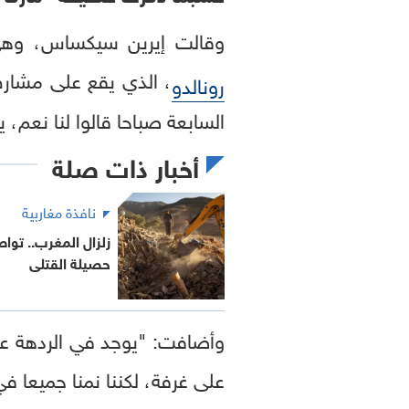
وقالت إيرين سيكساس، وهي إسبانية الجنسية، لق
، الذي يقع على مشارف 
رونالدو
السابعة صباحا قالوا لنا نعم، ي
أخبار ذات صلة
نافذة مغاربية
زلزال المغرب.. تو
حصيلة القتلى
وأضافت: "يوجد في الردهة عد
على غرفة، لكننا نمنا جميعا في