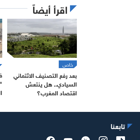
اقرأ أيضاً
خاص
ف
بعد رفع التصنيف الائتماني
"
السيادي.. هل ينتعش
ا
اقتصاد المغرب؟
تابعنا