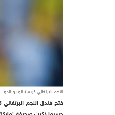
النجم البرتغالي كريستيانو رونالدو
فتح فندق النجم البرتغالي ك
حسبما ذكرت صحيفة "ماركا" ا