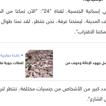
ناة "24": "الآن تمكنا من الحصول على فندق
المدينة، ليمنحنا غرفة، نحن ننتظر، لقد نمنا طوال 
مكننا الاقتراب".
نافذة مغاربية
اصل جهود الإغاثة وخوف من
لقطات جوية تظه
د كبير من الأشخاص من جنسيات مختلفة، ننتظر لنرى م
 الشارع".