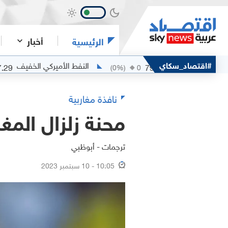
أخبار
الرئيسية
خام مربان
#اقتصاد_سكاي
النفط الأميركي الخفيف
77.29
79.53
0
(
0
%)
0
نافذة مغاربية
محنة زلزال المغ
ترجمات - أبوظبي
10:05 - 10 سبتمبر 2023