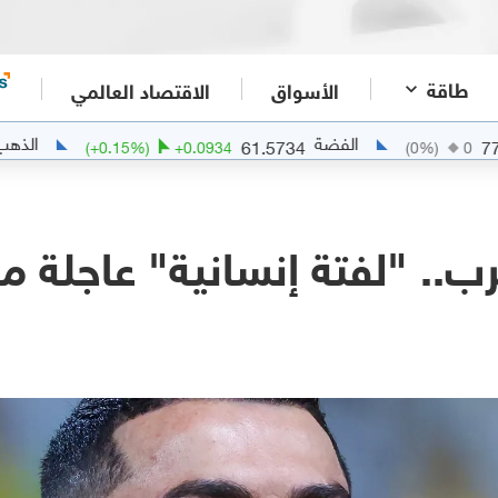
طاقة
الأسواق
الاقتصاد العالمي
الفضة
الذهب
.9443
61.5734
(
+
0.15
%)
+
0.0934
(
0
%)
رب.. "لفتة إنسانية" عاجلة من