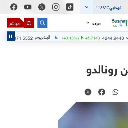
أبوظبي
°C
36
مزيد
مباشر
البلاديوم
1371.5552
4244
)
+
0.6586
(
+
0.13
%)
+
5.7143
 رونالدو