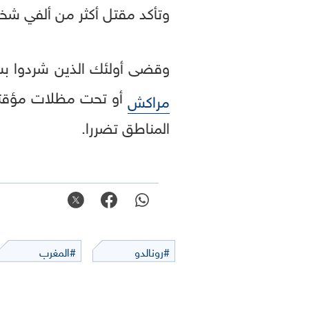
وتأكد مقتل أكثر من ألفي شخ
وقضى أولئك الذين شردوا بسبب
أو تحت مظلات مؤقتة 
مراكش
المناطق تضررا.
#رونالدو
#المغرب