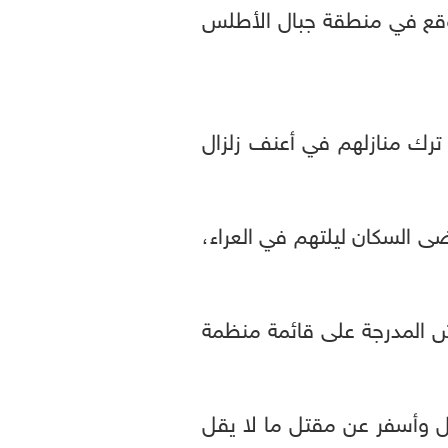
شخص أصيبوا جراء الزلزال الذي بلغت قوته 7.2 درجة ووقع في منطقة جبال الأطلس
ترك منازلهم في أعنف زلزال
ى السكان ليلتهم في العراء،
 المدرجة على قائمة منظمة
لضحايا في المغرب منذ 1960 عندما وقع زلزال وأسفر عن مقتل ما لا يقل