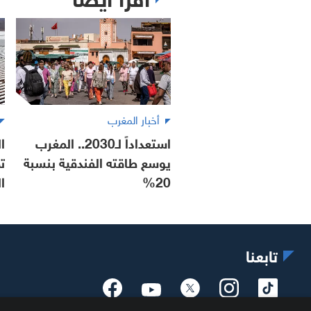
أخبار المغرب
استعداداً لـ2030.. المغرب
ا
يوسع طاقته الفندقية بنسبة
ت
20%
ا
تابعنا