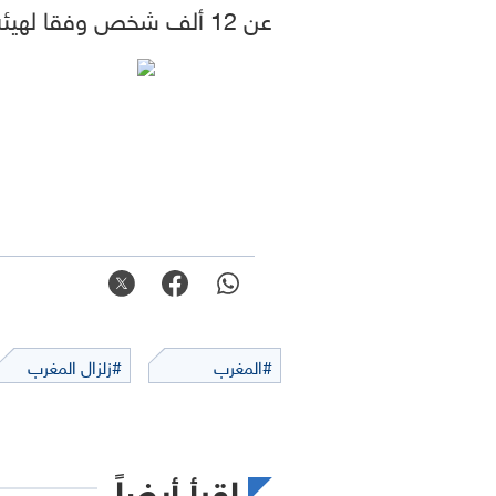
عن 12 ألف شخص وفقا لهيئة المسح الجيولوجي الأميركية.
#المغرب
#زلزال المغرب
اقرأ أيضاً