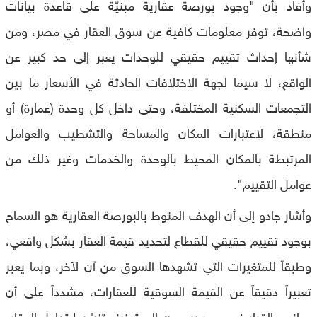
وأفاد بأن "وجود بورصة عقارية مبنيّة على قاعدة بيانات
واضحة، توفر معلومات كافية عن سوق العقار في مصر، ومن
شأنها إحداث تقييم حقيقي للوحدات يعبر إلى حد كبير عن
الواقع، لا سيما لجهة الاختلافات الحادثة في الأسعار ما بين
التجمعات السكنية المختلفة، وحتى داخل كل وحدة (عمارة) أو
منطقة، لاعتبارات المكان والمساحة والتشطيب والعوامل
المرتبطة بالمكان المحيط بالوحدة والخدمات وغير ذلك من
عوامل التقييم".
وأشار جادو إلى أن الهدف المنوط بالبورصة العقارية هو السماح
بوجود تقييم حقيقي للقطاع لتحديد قيمة العقار بشكل واقعي،
وطبقاً للمتغيرات التي تشهدها السوق من آن لآخر، وبما يعبر
تعبيراً دقيقاً عن القيمة السوقية للعقارات، مشدداً على أن
صانعي القرار في مصر يسعون إلى تعزيز وتنشيط تداول العقار،