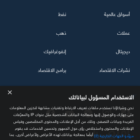
أسواق عالمية
نفط
عملات
ذهب
ديجيتال
إنفوغرافيك
نشرات الاقتصاد
برامج الاقتصاد
×
تابعنا
الاستخدام المسؤول لبياناتك
نحن وشركاؤنا نستخدم ملفات تعريف الارتباط وتقنيات مشابهة لتخزين المعلومات
على جهازك والوصول إليها ومعالجة البيانات الشخصية مثل عنوان IP والمعرّفات
الفريدة وبيانات التصفح، وذلك من أجل الإعلانات والمحتوى المخصّصين وقياس
الإعلانات والمحتوى واستخلاص رؤى حول الجمهور وتحسين الخدمات. قد يقوم
أيضًا بمعالجة بياناتك لهذه الأغراض ولأغراض أخرى، بما
مزوّدو الجهات الخارجية (2)