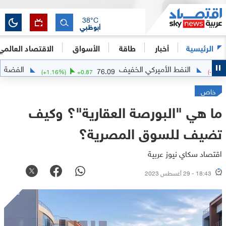
38
°C
أبوظبي
الرئيسية
أخبار
طاقة
الأسواق
الاقتصاد العالمي
النفط الأميركي الخفيف
الفضة
61.5817
76.09
1
(
+
1.16
%)
+
0.87
خاص
ما هي "البورصة العقارية"؟ وكيف
تضيف للسوق المصرية؟
اقتصاد سكاي نيوز عربية
18:43 - 29 أغسطس 2023