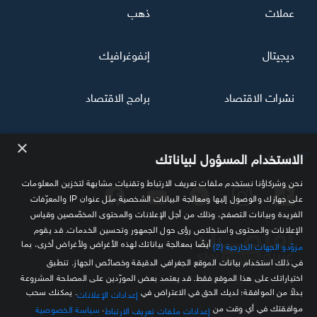
عملات
ذهب
ديجيتال
إنفوغرافيك
نشرات الاقتصاد
برامج الاقتصاد
×
تابعنا
الاستخدام المسؤول لبياناتك
نحن وشركاؤنا نستخدم ملفات تعريف الارتباط وتقنيات مشابهة لتخزين المعلومات
على جهازك والوصول إليها ومعالجة البيانات الشخصية مثل عنوان IP والمعرّفات
الفريدة وبيانات التصفح، وذلك من أجل الإعلانات والمحتوى المخصّصين وقياس
الإعلانات والمحتوى واستخلاص رؤى حول الجمهور وتحسين الخدمات. قد يقوم
أيضًا بمعالجة بياناتك لهذه الأغراض ولأغراض أخرى، بما
مزوّدو الجهات الخارجية (2)
في ذلك استخدام بيانات الموقع الجغرافي الدقيقة وخصائص الجهاز. تنطبق
اختياراتك على هذا الموقع فقط. قد يعتمد بعض المورّدين على المصلحة المشروعة
مصدرك الموثوق للمعلومة الاقتصادية
بدلاً من الموافقة؛ لديك الحق في الاعتراض في
. يمكنك سحب
إعدادات الإعلانات
موافقتك في أي وقت من
.
سياسة الخصوصية
إعدادات ملفات تعريف الارتباط