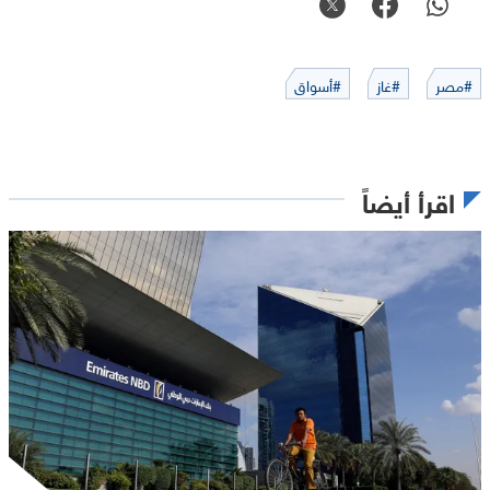
#مصر
#غاز
#أسواق
اقرأ أيضاً