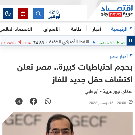
42
°C
أبوظبي
الرئيسية
أخبار
طاقة
الأسواق
الاقتصاد العالمي
النفط الأميركي الخفيف
ال
74.83
(
-1.24
%)
-0.94
(
+
1.37
%)
أخبار مصر
بحجم احتياطيات كبيرة.. مصر تعلن
اكتشاف حقل جديد للغاز
سكاي نيوز عربية - أبوظبي
20:09 - 15 ديسمبر 2022