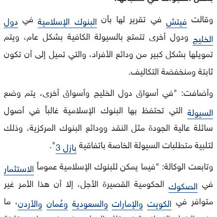
وقالت
في تقرير لها بأن
في
فيتش
البنوك الإسلامية
دول
ودول أخرى تتمتع بالسيولة الكافية بشكل عام، ويتم
الخليج
تمويلها بشكل كبير من ودائع الأفراد، والتي تميل إلى أن تكون
ثابتة ومنخفضة التكاليف.
وأضافت: "في أسواق دول الخليج وأسواق أخرى، يتم وضع
التي تحتفظ بها البنوك الإسلامية غالباً في أصول
السيولة
سائلة عالية الجودة مثل النقد وودائع البنوك المركزية، وذلك
لتلبية متطلبات السيولة الخاصة باتفاقية
".
بازل 3
وتابعت الوكالة: "فيما يمكن للبنوك الإسلامية عموماً
الاستثمار
في
الحكومية القصيرة الأجل، إلا أن هذا الأمر غير
الصكوك
متوافر في
، ما
الكويت
والإمارات
والسعودية
وعُمان
والأردن