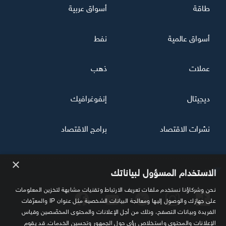
طاقة
أسواق عربية
أسواق عالمية
نفط
عملات
ذهب
ديجيتال
إنفوغرافيك
نشرات الاقتصاد
برامج الاقتصاد
×
تابعنا
الاستخدام المسؤول لبياناتك
نحن وشركاؤنا نستخدم ملفات تعريف الارتباط وتقنيات مشابهة لتخزين المعلومات
على جهازك والوصول إليها ومعالجة البيانات الشخصية مثل عنوان IP والمعرّفات
الفريدة وبيانات التصفح، وذلك من أجل الإعلانات والمحتوى المخصّصين وقياس
الإعلانات والمحتوى واستخلاص رؤى حول الجمهور وتحسين الخدمات. قد يقوم