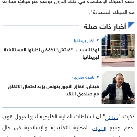
يضع البنوك الإسلامية في تلك الدول بوضع غير مواتٍ مقارنة
مع البنوك التقليدية".
أخبار ذات صلة
أخبار بريطانيا
لهذا السبب.. "فيتش" تخفض نظرتها المستقبلية
لبريطانيا
نافذة مغاربية
فيتش: اتفاق الأجور بتونس يزيد احتمال الاتفاق
مع صندوق النقد
ذكرت "
" أن السلطات المالية الخليجية لديها ميول قوي
فيتش
لدعم جميع
المحلية التقليدية والإسلامية في حال
البنوك