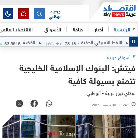
42
°C
أبوظبي
الرئيسية
أخبار
طاقة
الأسواق
الاقتصاد العالمي
النفط الأميركي الخفيف
الفضة
63.5516
78.18
+
2.0716
(
0
%)
0
أسواق عربية
فيتش: البنوك الإسلامية الخليجية
تتمتع بسيولة كافية
سكاي نيوز عربية - أبوظبي
05:41 - 30 نوفمبر 2022