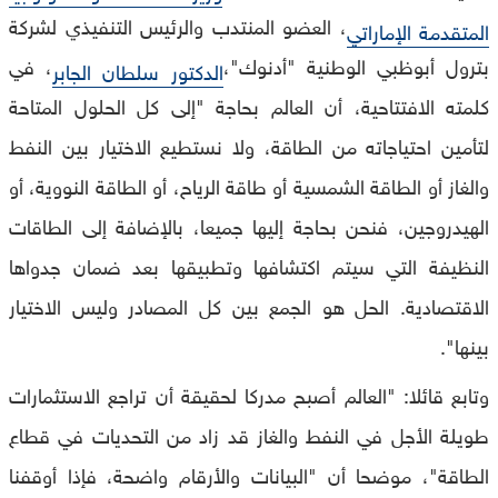
، العضو المنتدب والرئيس التنفيذي لشركة
المتقدمة الإماراتي
بترول أبوظبي الوطنية "أدنوك"،
، في
الدكتور سلطان الجابر
كلمته الافتتاحية، أن العالم بحاجة "إلى كل الحلول المتاحة
لتأمين احتياجاته من الطاقة، ولا نستطيع الاختيار بين النفط
والغاز أو الطاقة الشمسية أو طاقة الرياح، أو الطاقة النووية، أو
الهيدروجين، فنحن بحاجة إليها جميعا، بالإضافة إلى الطاقات
النظيفة التي سيتم اكتشافها وتطبيقها بعد ضمان جدواها
الاقتصادية. الحل هو الجمع بين كل المصادر وليس الاختيار
بينها".
وتابع قائلا: "العالم أصبح مدركا لحقيقة أن تراجع الاستثمارات
طويلة الأجل في النفط والغاز قد زاد من التحديات في قطاع
الطاقة"، موضحا أن "البيانات والأرقام واضحة، فإذا أوقفنا