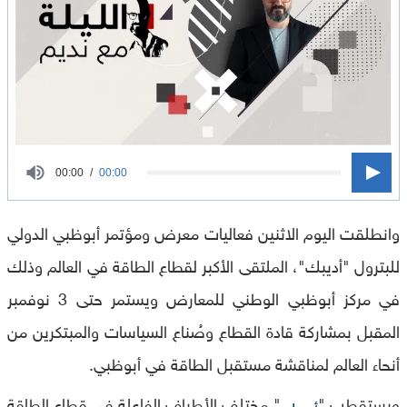
0
00:00
00:00
seconds
of
وانطلقت اليوم الاثنين فعاليات معرض ومؤتمر أبوظبي الدولي
0
seconds
للبترول "أديبك"، الملتقى الأكبر لقطاع الطاقة في العالم وذلك
في مركز أبوظبي الوطني للمعارض ويستمر حتى 3 نوفمبر
المقبل بمشاركة قادة القطاع وصُناع السياسات والمبتكرين من
أنحاء العالم لمناقشة مستقبل الطاقة في أبوظبي.
ويستقطب "
" مختلف الأطراف الفاعلة في قطاع الطاقة
أديبك