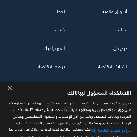
أسواق عالمية
نفط
عملات
ذهب
ديجيتال
إنفوغرافيك
نشرات الاقتصاد
برامج الاقتصاد
×
تابعنا
الاستخدام المسؤول لبياناتك
نحن وشركاؤنا نستخدم ملفات تعريف الارتباط وتقنيات مشابهة لتخزين المعلومات
على جهازك والوصول إليها ومعالجة البيانات الشخصية مثل عنوان IP والمعرّفات
الفريدة وبيانات التصفح، وذلك من أجل الإعلانات والمحتوى المخصّصين وقياس
الإعلانات والمحتوى واستخلاص رؤى حول الجمهور وتحسين الخدمات. قد يقوم
أيضًا بمعالجة بياناتك لهذه الأغراض ولأغراض أخرى، بما
مزوّدو الجهات الخارجية (2)
في ذلك استخدام بيانات الموقع الجغرافي الدقيقة وخصائص الجهاز. تنطبق