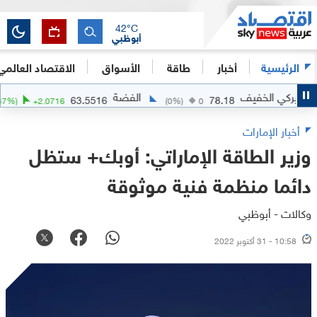
42
°C
أبوظبي
الرئيسية
أخبار
طاقة
الأسواق
الاقتصاد العالمي
 الخفيف
الفضة
63.5516
78.18
(
+
3.37
%)
+
2.0716
(
0
%)
0
أخبار الإمارات
وزير الطاقة الإماراتي: أوبك+ ستظل
دائما منظمة فنية موثوقة
وكالات - أبوظبي
10:58 - 31 أكتوبر 2022