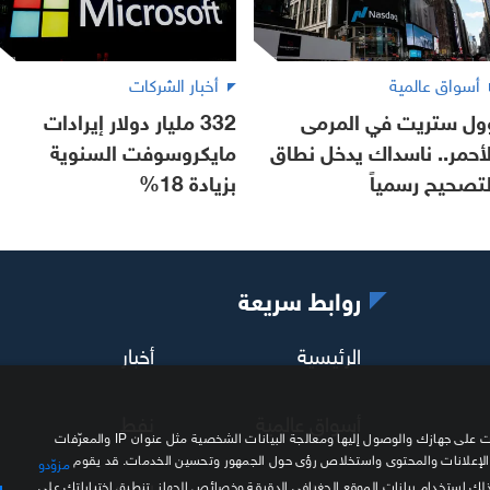
أسواق عالمية
أخبار الشركات
ول ستريت في المرمى
332 مليار دولار إيرادات
لأحمر.. ناسداك يدخل نطاق
مايكروسوفت السنوية
لتصحيح رسمياً
بزيادة 18%
روابط سريعة
الرئيسية
أخبار
أسواق عالمية
نفط
نحن وشركاؤنا نستخدم ملفات تعريف الارتباط وتقنيات مشابهة لتخزين المعلومات على جهازك والوصول إليها ومعالجة البيانات الشخصية مثل عنوان IP والمعرّفات
 الإعلانات والمحتوى واستخلاص رؤى حول الجمهور وتحسين الخدمات. قد يقوم
مزوّدو
ديجيتال
إنفوغرافيك
ذلك استخدام بيانات الموقع الجغرافي الدقيقة وخصائص الجهاز. تنطبق اختياراتك على