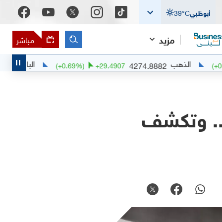
أبوظبي
°C
39
مزيد
مباشر
ذهب
البلاديوم
1378.49
4274.8882
889
(
+
0.69
%)
+
29.4907
".. وتكشف