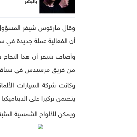
بالبشر
وقال ماركوس شيفر المسؤول ع
أن الفعالية عملة جديدة في سو
وأضاف شيفر أن هذا النجاح ي
من فريق مرسيدس في سباقات "فورومولا 1"، وأحدث ما توصلت 
يتضمن تركيزا على الديناميكيا ا
ويمكن للألواح الشمسية المثبتة على ال