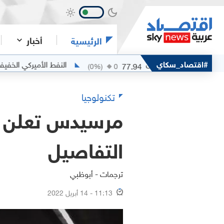
أخبار
الرئيسية
خام مربان
#اقتصاد_سكاي
النفط الأميركي الخفيف
75.46
77.94
24
(
0
%)
0
تكنولوجيا
مرسيدس تعلن نج
التفاصيل
ترجمات - أبوظبي
11:13 - 14 أبريل 2022