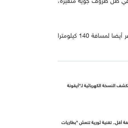
seconds
Volume
90%
ومع نهاية الرحلة، بقي في بطارية السيارة نحو 15 بالمئة منها، أي أن بوسعها السفر أيضا لمسافة 140 كيلومترا
شف النسخة الكهربائية لـ"أيقونة
فة أقل.. تقنية ثورية تنعش "بطاريات