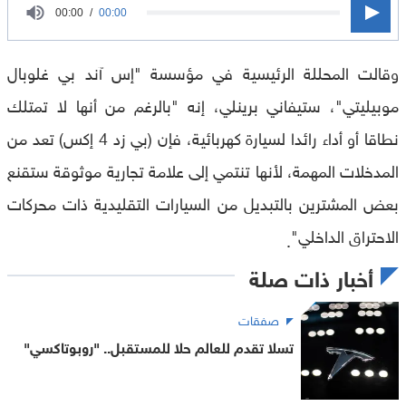
0
00:00
00:00
seconds
of
وقالت المحللة الرئيسية في مؤسسة "إس آند بي غلوبال
0
seconds
موبيليتي"، ستيفاني برينلي، إنه "بالرغم من أنها لا تمتلك
نطاقا أو أداء رائدا لسيارة كهربائية، فإن (بي زد 4 إكس) تعد من
المدخلات المهمة، لأنها تنتمي إلى علامة تجارية موثوقة ستقنع
بعض المشترين بالتبديل من السيارات التقليدية ذات محركات
الاحتراق الداخلي"
.
أخبار ذات صلة
صفقات
تسلا تقدم للعالم حلا للمستقبل.. "روبوتاكسي"