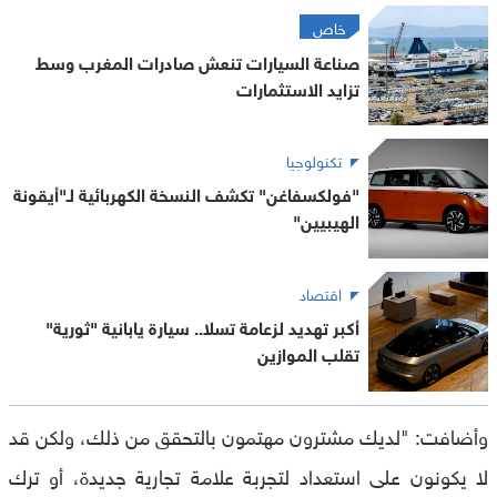
خاص
صناعة السيارات تنعش صادرات المغرب وسط
تزايد الاستثمارات
تكنولوجيا
"فولكسفاغن" تكشف النسخة الكهربائية لـ"أيقونة
الهيبيين"
اقتصاد
أكبر تهديد لزعامة تسلا.. سيارة يابانية "ثورية"
تقلب الموازين
وأضافت: "لديك مشترون مهتمون بالتحقق من ذلك، ولكن قد
لا يكونون على استعداد لتجربة علامة تجارية جديدة، أو ترك