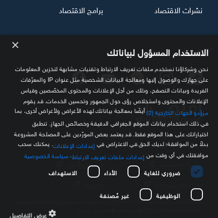
نشرات الاقتصاد
برامج الاقتصاد
×
تابعنا
الاستخدام المسؤول لبياناتك
نحن وشركاؤنا نستخدم ملفات تعريف الارتباط وتقنيات مشابهة لتخزين المعلومات
على جهازك والوصول إليها ومعالجة البيانات الشخصية مثل عنوان IP والمعرّفات
الفريدة وبيانات التصفح، وذلك من أجل الإعلانات والمحتوى المخصّصين وقياس
الإعلانات والمحتوى واستخلاص رؤى حول الجمهور وتحسين الخدمات. قد يقوم
أيضًا بمعالجة بياناتك لهذه الأغراض ولأغراض أخرى، بما
مزوّدو الجهات الخارجية (2)
في ذلك استخدام بيانات الموقع الجغرافي الدقيقة وخصائص الجهاز. تنطبق
اختياراتك على هذا الموقع فقط. قد يعتمد بعض المورّدين على المصلحة المشروعة
مصدرك الموثوق للمعلومة الاقتصادية
بدلاً من الموافقة؛ لديك الحق في الاعتراض في
. يمكنك سحب
إعدادات الإعلانات
موافقتك في أي وقت من
.
سياسة الخصوصية
إعدادات ملفات تعريف الارتباط
سياسة الخصوصية
الشروط والأحكام
ضروري للغاية
الأداء
الاستهداف
حول سكاي نيوز عربية
اتصل بنا
الوظيفية
غير مُصنفة
كافة العلامات التجارية الخاصة بـ SKY وكل ما تتضمنه من حقوق الملكية الفكرية هي
ملك لشركة Sky Limited ولا تستخدم إلا بتصريح مسبق
عرض التفاصيل