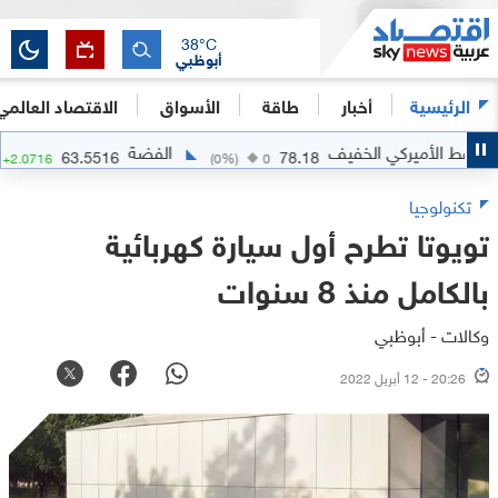
38
°C
أبوظبي
الرئيسية
أخبار
طاقة
الأسواق
الاقتصاد العالمي
الأميركي الخفيف
الفضة
63.5516
78.18
37
%)
+
2.0716
(
0
%)
0
تكنولوجيا
تويوتا تطرح أول سيارة كهربائية
بالكامل منذ 8 سنوات
وكالات - أبوظبي
20:26 - 12 أبريل 2022