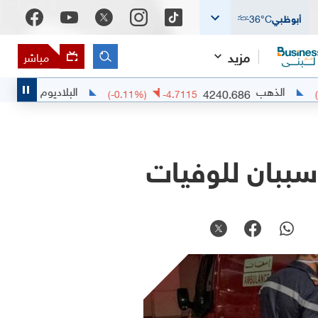
أبوظبي
°C
36
مزيد
مباشر
لذهب
البلاديوم
1371.47
4240.686
.0689
(
-0.11
%)
-4.7115
وسببان للوفيات