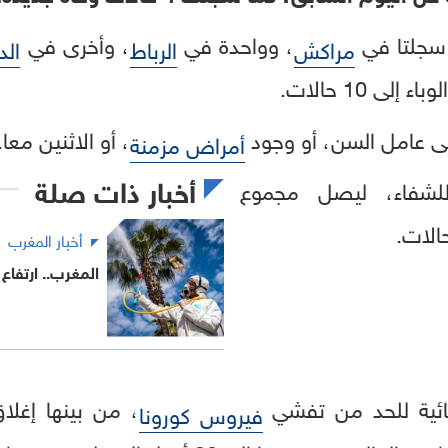
 سجلتا في
، وواحدة في
، وأخرى في
مراكش
الرباط
الد
 إلى 10 حالات.
لى عامل السن، أو وجود
، أو الاثنين معا.
أمراض مزمنة
أخبار ذات صلة
للشفاء، ليصل مجموع
أخبار المغرب
المغرب.. ارتفاع عدد
قائية للحد من تفشي
، من بينها إغلا
فيروس كورونا