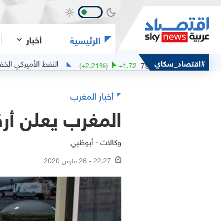
أخبار
الرئيسية
خام مربان
#اقتصاد_سكاي
النفط الأميركي الخفيف
.82
79.66
(
+
2.21
%)
+
1.72
أخبار المغرب
المغرب يعلن أرق
وكالات - أبوظبي
22:27 - 26 مارس 2020