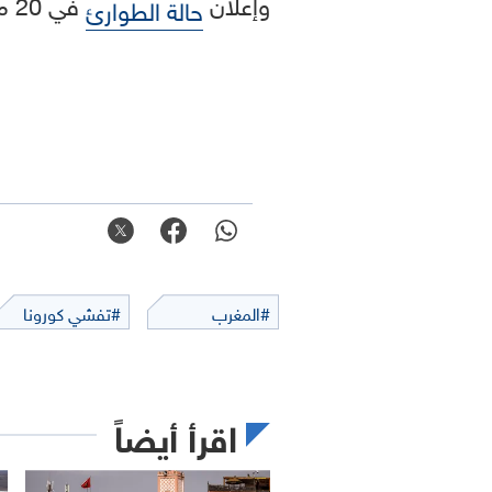
وإعلان
في 20 مارس الحالي، وتمديدها إلى 20 أبريل المقبل، وفق ما نقلت "رويترز".
حالة الطوارئ
#المغرب
#تفشي كورونا
اقرأ أيضاً