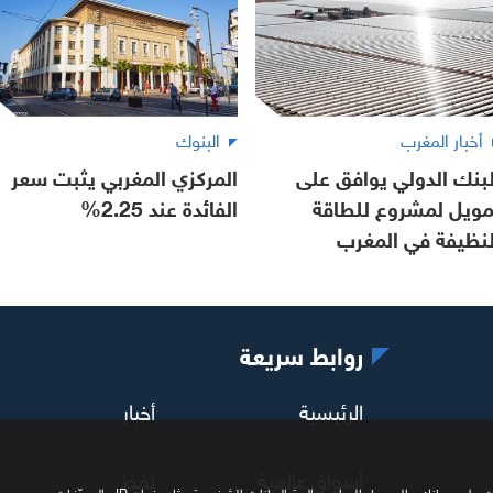
أخبار المغرب
البنوك
لبنك الدولي يوافق على
المركزي المغربي يثبت سعر
مويل لمشروع للطاقة
الفائدة عند 2.25%
لنظيفة في المغرب
روابط سريعة
الرئيسية
أخبار
أسواق عالمية
نفط
نحن وشركاؤنا نستخدم ملفات تعريف الارتباط وتقنيات مشابهة لتخزين المعلومات على جهازك والوصول إليها ومعالجة البيانات الشخصية مثل عنوان IP والمعرّفات