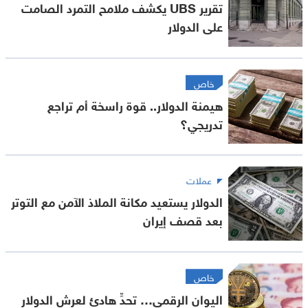
تقرير UBS يكشف ملامح التمرد الصامت
على الدولار
خاص
هيمنة الدولار.. قوة راسخة أم تراجع
تدريجي؟
عملات
الدولار يستعيد مكانة الملاذ الآمن مع التوتر
بعد قصف إيران
خاص
اليوان الرقمي… تحدٍّ هادئ لعرش الدولار