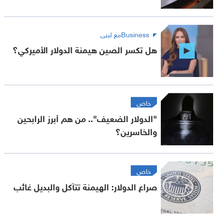
Businessمع لبنى
هل تكسر الصين هيمنة الدولار الأميركي؟
خاص
"الدولار الضعيف".. من هم أبرز الرابحين
والخاسرين؟
خاص
صراع الدولار: الهيمنة تتآكل والبديل غائب