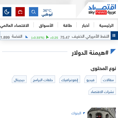
36
°C
أبوظبي
الرئيسية
أخبار
طاقة
الأسواق
الاقتصاد العالمي
لنفط الأميركي الخفيف
الفضة
61.899
75.47
1788
(
+
0.33
%)
+
0.25
#هيمنة الدولار
نوع المحتوى
مقالات
فيديو
إنفوغرافيك
حلقات البرامج
ديجيتال
نشرات الاقتصاد
البنوك