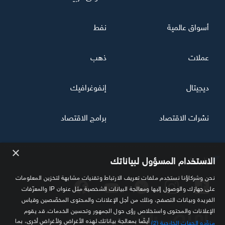
أسواق عالمية
نفط
عملات
ذهب
ديجيتال
إنفوغرافيك
نشرات الاقتصاد
برامج الاقتصاد
×
تابعنا
الاستخدام المسؤول لبياناتك
نحن وشركاؤنا نستخدم ملفات تعريف الارتباط وتقنيات مشابهة لتخزين المعلومات
على جهازك والوصول إليها ومعالجة البيانات الشخصية مثل عنوان IP والمعرّفات
الفريدة وبيانات التصفح، وذلك من أجل الإعلانات والمحتوى المخصّصين وقياس
الإعلانات والمحتوى واستخلاص رؤى حول الجمهور وتحسين الخدمات. قد يقوم
أيضًا بمعالجة بياناتك لهذه الأغراض ولأغراض أخرى، بما
مزوّدو الجهات الخارجية (2)