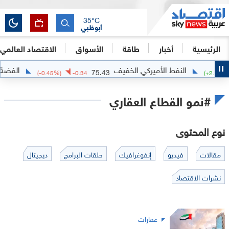
35
°C
أبوظبي
الرئيسية
أخبار
طاقة
الأسواق
الاقتصاد العالمي
النفط الأميركي الخفيف
الفضة
6764
75.43
(
-0.45
%)
-0.34
(
+
#نمو القطاع العقاري
نوع المحتوى
مقالات
فيديو
إنفوغرافيك
حلقات البرامج
ديجيتال
نشرات الاقتصاد
عقارات