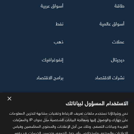
طاقة
أسواق عربية
أسواق عالمية
نفط
عملات
ذهب
ديجيتال
إنفوغرافيك
نشرات الاقتصاد
برامج الاقتصاد
×
تابعنا
الاستخدام المسؤول لبياناتك
نحن وشركاؤنا نستخدم ملفات تعريف الارتباط وتقنيات مشابهة لتخزين المعلومات
على جهازك والوصول إليها ومعالجة البيانات الشخصية مثل عنوان IP والمعرّفات
الفريدة وبيانات التصفح، وذلك من أجل الإعلانات والمحتوى المخصّصين وقياس
الإعلانات والمحتوى واستخلاص رؤى حول الجمهور وتحسين الخدمات. قد يقوم