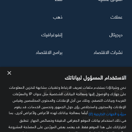
عملات
ذهب
ديجيتال
إنفوغرافيك
نشرات الاقتصاد
برامج الاقتصاد
×
تابعنا
الاستخدام المسؤول لبياناتك
نحن وشركاؤنا نستخدم ملفات تعريف الارتباط وتقنيات مشابهة لتخزين المعلومات
على جهازك والوصول إليها ومعالجة البيانات الشخصية مثل عنوان IP والمعرّفات
الفريدة وبيانات التصفح، وذلك من أجل الإعلانات والمحتوى المخصّصين وقياس
الإعلانات والمحتوى واستخلاص رؤى حول الجمهور وتحسين الخدمات. قد يقوم
أيضًا بمعالجة بياناتك لهذه الأغراض ولأغراض أخرى، بما
مزوّدو الجهات الخارجية (2)
في ذلك استخدام بيانات الموقع الجغرافي الدقيقة وخصائص الجهاز. تنطبق
اختياراتك على هذا الموقع فقط. قد يعتمد بعض المورّدين على المصلحة المشروعة
مصدرك الموثوق للمعلومة الاقتصادية
بدلاً من الموافقة؛ لديك الحق في الاعتراض في
. يمكنك سحب