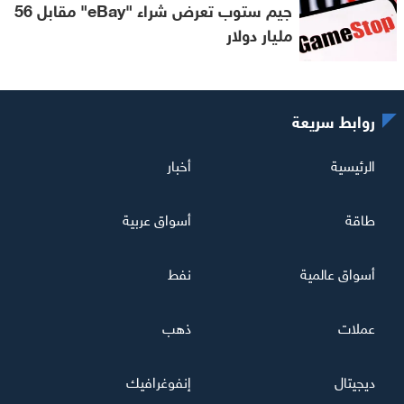
جيم ستوب تعرض شراء "eBay" مقابل 56
مليار دولار
روابط سريعة
الرئيسية
أخبار
طاقة
أسواق عربية
أسواق عالمية
نفط
عملات
ذهب
ديجيتال
إنفوغرافيك