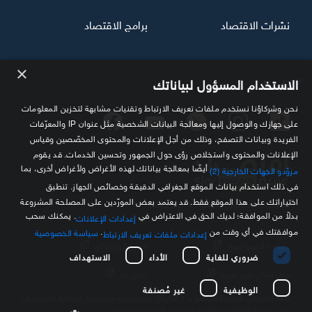
نشرات الاقتصاد
برامج الاقتصاد
×
تابعنا
الاستخدام المسؤول لبياناتك
نحن وشركاؤنا نستخدم ملفات تعريف الارتباط وتقنيات مشابهة لتخزين المعلومات
على جهازك والوصول إليها ومعالجة البيانات الشخصية مثل عنوان IP والمعرّفات
الفريدة وبيانات التصفح، وذلك من أجل الإعلانات والمحتوى المخصّصين وقياس
الإعلانات والمحتوى واستخلاص رؤى حول الجمهور وتحسين الخدمات. قد يقوم
أيضًا بمعالجة بياناتك لهذه الأغراض ولأغراض أخرى، بما
مزوّدو الجهات الخارجية (2)
في ذلك استخدام بيانات الموقع الجغرافي الدقيقة وخصائص الجهاز. تنطبق
اختياراتك على هذا الموقع فقط. قد يعتمد بعض المورّدين على المصلحة المشروعة
مصدرك الموثوق للمعلومة الاقتصادية
بدلاً من الموافقة؛ لديك الحق في الاعتراض في
. يمكنك سحب
إعدادات الإعلانات
موافقتك في أي وقت من
.
سياسة الخصوصية
إعدادات ملفات تعريف الارتباط
سياسة الخصوصية
الشروط والأحكام
ضروري للغاية
الأداء
الاستهداف
حول سكاي نيوز عربية
اتصل بنا
الوظيفية
غير مُصنفة
كافة العلامات التجارية الخاصة بـ SKY وكل ما تتضمنه من حقوق الملكية الفكرية هي
ملك لشركة Sky Limited ولا تستخدم إلا بتصريح مسبق