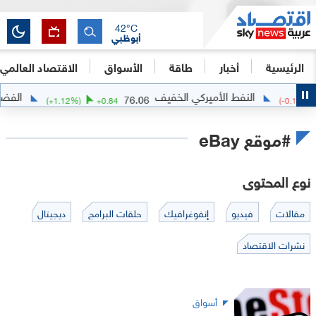
42
°C
أبوظبي
الرئيسية
أخبار
طاقة
الأسواق
الاقتصاد العالمي
النفط الأميركي الخفيف
الفضة
76.06
(
+
1.12
%)
+
0.84
(
-0.15
%
#موقع eBay
نوع المحتوى
مقالات
فيديو
إنفوغرافيك
حلقات البرامج
ديجيتال
نشرات الاقتصاد
أسواق