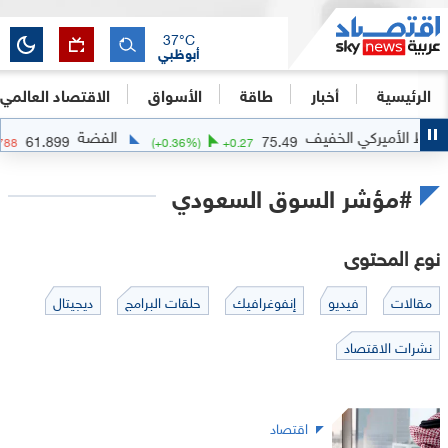
37
°C
أبوظبي
الرئيسية
أخبار
طاقة
الأسواق
الاقتصاد العالمي
ركي الخفيف
الفضة
61.899
75.49
29
%)
-0.1788
(
+
0.36
%)
+
0.27
#مؤشر السوق السعودي
نوع المحتوى
مقالات
فيديو
إنفوغرافيك
حلقات البرامج
ديجيتال
نشرات الاقتصاد
اقتصاد