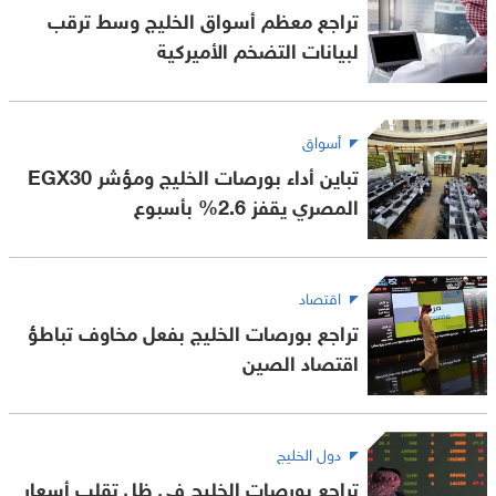
تراجع معظم أسواق الخليج وسط ترقب
لبيانات التضخم الأميركية
أسواق
تباين أداء بورصات الخليج ومؤشر EGX30
المصري يقفز 2.6% بأسبوع
اقتصاد
تراجع بورصات الخليج بفعل مخاوف تباطؤ
اقتصاد الصين
دول الخليج
تراجع بورصات الخليج في ظل تقلب أسعار