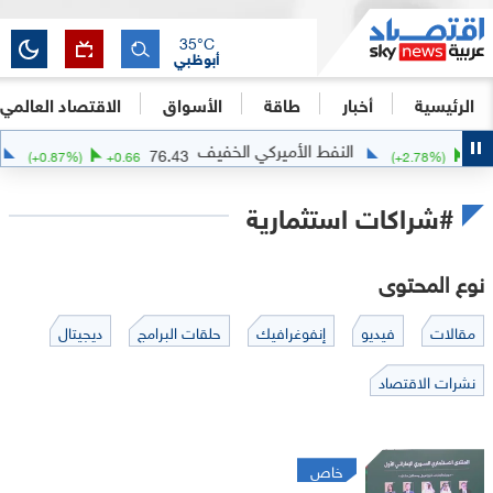
35
°C
أبوظبي
الرئيسية
أخبار
طاقة
الأسواق
الاقتصاد العالمي
النفط الأميركي الخفيف
ا
76.43
(
+
0.87
%)
+
0.66
(
+
2.78
%)
+
#شراكات استثمارية
نوع المحتوى
مقالات
فيديو
إنفوغرافيك
حلقات البرامج
ديجيتال
نشرات الاقتصاد
خاص