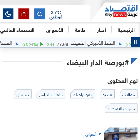
35
°C
أبوظبي
الرئيسية
أخبار
طاقة
الأسواق
الاقتصاد العالمي
النفط الأميركي الخفيف
الفضة
1
77.66
(
+
3.24
%)
+
2.44
(
+
2.5
#بورصة الدار البيضاء
نوع المحتوى
مقالات
فيديو
إنفوغرافيك
حلقات البرامج
ديجيتال
نشرات الاقتصاد
أسواق