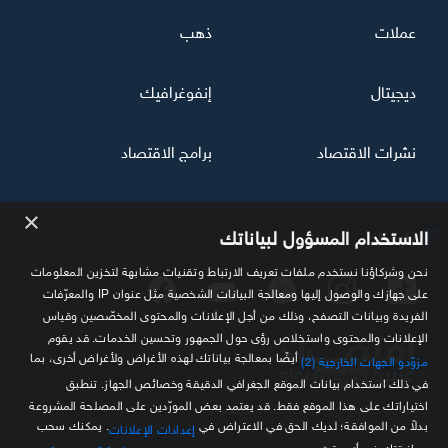
عملات
ذهب
ديجيتال
إنفوغرافيك
نشرات الاقتصاد
برامج الاقتصاد
×
تابعنا
الاستخدام المسؤول لبياناتك
نحن وشركاؤنا نستخدم ملفات تعريف الارتباط وتقنيات مشابهة لتخزين المعلومات
على جهازك والوصول إليها ومعالجة البيانات الشخصية مثل عنوان IP والمعرّفات
الفريدة وبيانات التصفح، وذلك من أجل الإعلانات والمحتوى المخصّصين وقياس
الإعلانات والمحتوى واستخلاص رؤى حول الجمهور وتحسين الخدمات. قد يقوم
أيضًا بمعالجة بياناتك لهذه الأغراض ولأغراض أخرى، بما
مزوّدو الجهات الخارجية (2)
في ذلك استخدام بيانات الموقع الجغرافي الدقيقة وخصائص الجهاز. تنطبق
اختياراتك على هذا الموقع فقط. قد يعتمد بعض المورّدين على المصلحة المشروعة
مصدرك الموثوق للمعلومة الاقتصادية
بدلاً من الموافقة؛ لديك الحق في الاعتراض في
. يمكنك سحب
إعدادات الإعلانات
موافقتك في أي وقت من
.