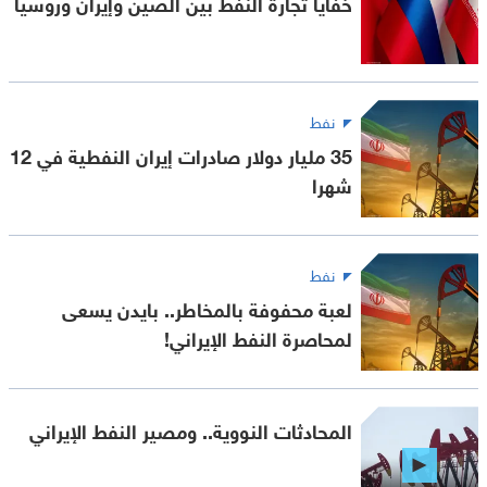
خفايا تجارة النفط بين الصين وإيران وروسيا
نفط
35 مليار دولار صادرات إيران النفطية في 12
شهرا
نفط
لعبة محفوفة بالمخاطر.. بايدن يسعى
لمحاصرة النفط الإيراني!
المحادثات النووية.. ومصير النفط الإيراني