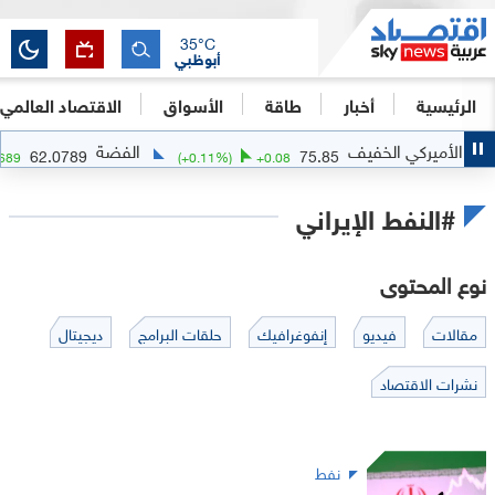
35
°C
أبوظبي
الرئيسية
أخبار
طاقة
الأسواق
الاقتصاد العالمي
ركي الخفيف
الفضة
62.0789
75.85
%)
+
2.5689
(
+
0.11
%)
+
0.08
#النفط الإيراني
نوع المحتوى
مقالات
فيديو
إنفوغرافيك
حلقات البرامج
ديجيتال
نشرات الاقتصاد
نفط