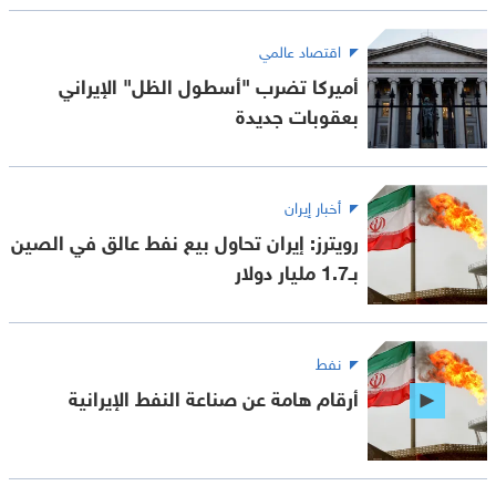
اقتصاد عالمي
أميركا تضرب "أسطول الظل" الإيراني
بعقوبات جديدة
أخبار إيران
رويترز: إيران تحاول بيع نفط عالق في الصين
بـ1.7 مليار دولار
نفط
أرقام هامة عن صناعة النفط الإيرانية