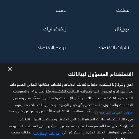
عملات
ذهب
ديجيتال
إنفوغرافيك
نشرات الاقتصاد
برامج الاقتصاد
×
تابعنا
الاستخدام المسؤول لبياناتك
نحن وشركاؤنا نستخدم ملفات تعريف الارتباط وتقنيات مشابهة لتخزين المعلومات
على جهازك والوصول إليها ومعالجة البيانات الشخصية مثل عنوان IP والمعرّفات
الفريدة وبيانات التصفح، وذلك من أجل الإعلانات والمحتوى المخصّصين وقياس
الإعلانات والمحتوى واستخلاص رؤى حول الجمهور وتحسين الخدمات. قد يقوم
أيضًا بمعالجة بياناتك لهذه الأغراض ولأغراض أخرى، بما
مزوّدو الجهات الخارجية (2)
في ذلك استخدام بيانات الموقع الجغرافي الدقيقة وخصائص الجهاز. تنطبق
اختياراتك على هذا الموقع فقط. قد يعتمد بعض المورّدين على المصلحة المشروعة
مصدرك الموثوق للمعلومة الاقتصادية
بدلاً من الموافقة؛ لديك الحق في الاعتراض في
. يمكنك سحب
إعدادات الإعلانات
موافقتك في أي وقت من
.