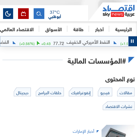
37
°C
أبوظبي
الرئيسية
أخبار
طاقة
الأسواق
الاقتصاد العالمي
النفط الأميركي الخفيف
الفضة
77.72
(
+
0.56
%)
+
0.43
(
+
1.97
%
#المؤسسات المالية
نوع المحتوى
مقالات
فيديو
إنفوغرافيك
حلقات البرامج
ديجيتال
نشرات الاقتصاد
أخبار الإمارات