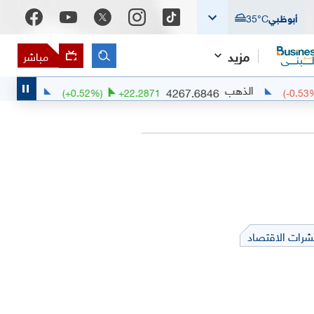
أبوظبي
°C
35
مزيد
مباشر
الذهب
البلاديوم
3.34
4267.6846
(
+
0.52
%)
+
22.2871
(
شرات الاقتصاد