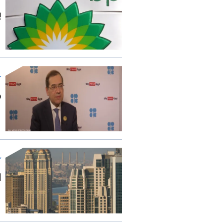
ب
م
ا