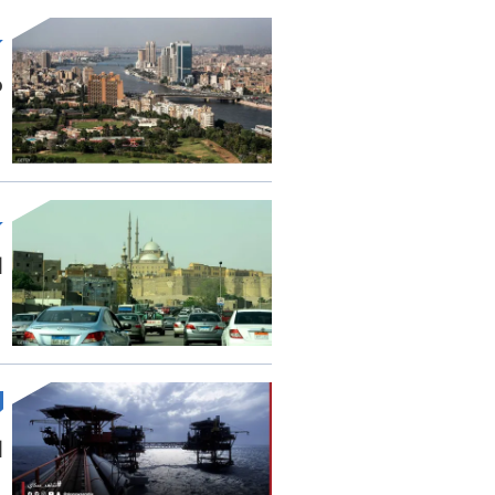
م
ا
ا