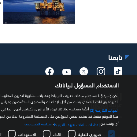
ح
تابعنا
الاستخدام المسؤول لبياناتك
الفريدة وبيانات التصفح، وذلك من أجل الإعلانات والمحتوى المخصّصين وقياس
أيضًا بمعالجة بياناتك لهذه الأغراض ولأغراض أخرى، بما في 
الجهات الخارجية (2)
مصدرك الموثوق للمعلومة الاقتصادية
هذا الموقع فقط. قد يعتمد بعض المورّدين على المصلحة المشروعة بدلاً من ال
أي وقت من
.
سياسة الخصوصية
إعدادات ملفات تعريف الارتباط
ضروري للغاية
الأداء
الاستهداف
ا
سياسة الخصوصية
الشروط والأحكام
حول سكاي نيوز عربية