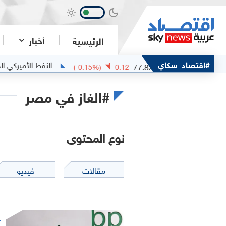
أخبار
الرئيسية
خام مربان
#اقتصاد_سكاي
النفط الأميركي الخفيف
77.82
(
-0.15
%)
-0.12
#الغاز في مصر
نوع المحتوى
مقالات
فيديو