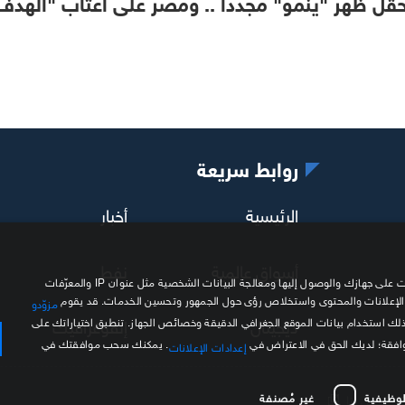
قل ظهر "ينمو" مجددا .. ومصر على أعتاب "الهدف
روابط سريعة
الرئيسية
أخبار
أسواق عالمية
نفط
نحن وشركاؤنا نستخدم ملفات تعريف الارتباط وتقنيات مشابهة لتخزين المعلومات على جهازك والوصول إليها ومعالجة البيانات الشخصية مثل عنوان IP والمعرّفات
 الإعلانات والمحتوى واستخلاص رؤى حول الجمهور وتحسين الخدمات. قد يقوم
مزوّدو
ديجيتال
إنفوغرافيك
ذلك استخدام بيانات الموقع الجغرافي الدقيقة وخصائص الجهاز. تنطبق اختياراتك على
موافقة؛ لديك الحق في الاعتراض في
. يمكنك سحب موافقتك في
إعدادات الإعلانات
لوظيفية
غير مُصنفة
اتصل بنا