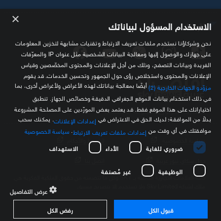
×
تابعنا
الاستخدام المسؤول لبياناتك
نحن وشركاؤنا نستخدم ملفات تعريف الارتباط وتقنيات مشابهة لتخزين المعلومات
على جهازك والوصول إليها ومعالجة البيانات الشخصية مثل عنوان IP والمعرّفات
الفريدة وبيانات التصفح، وذلك من أجل الإعلانات والمحتوى المخصّصين وقياس
الإعلانات والمحتوى واستخلاص رؤى حول الجمهور وتحسين الخدمات. قد يقوم
أيضًا بمعالجة بياناتك لهذه الأغراض ولأغراض أخرى، بما
مزوّدو الجهات الخارجية (2)
في ذلك استخدام بيانات الموقع الجغرافي الدقيقة وخصائص الجهاز. تنطبق
اختياراتك على هذا الموقع فقط. قد يعتمد بعض المورّدين على المصلحة المشروعة
مصدرك الموثوق للمعلومة الاقتصادية
بدلاً من الموافقة؛ لديك الحق في الاعتراض في
. يمكنك سحب
إعدادات الإعلانات
موافقتك في أي وقت من
.
سياسة الخصوصية
إعدادات ملفات تعريف الارتباط
سياسة الخصوصية
الشروط والأحكام
ضروري للغاية
الأداء
الاستهداف
حول سكاي نيوز عربية
اتصل بنا
الوظيفية
غير مُصنفة
كافة العلامات التجارية الخاصة بـ SKY وكل ما تتضمنه من حقوق الملكية الفكرية هي
ملك لشركة Sky Limited ولا تستخدم إلا بتصريح مسبق
عرض التفاصيل
قبول الكل
رفض الكل