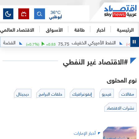
36
°C
أبوظبي
الرئيسية
أخبار
طاقة
الأسواق
الاقتصاد العالمي
النفط الأميركي الخفيف
الفضة
61.84
75.75
78
(
+
0.7
%)
+
0.53
#الاقتصاد غير النفطي
نوع المحتوى
مقالات
فيديو
إنفوغرافيك
حلقات البرامج
ديجيتال
نشرات الاقتصاد
أخبار الإمارات