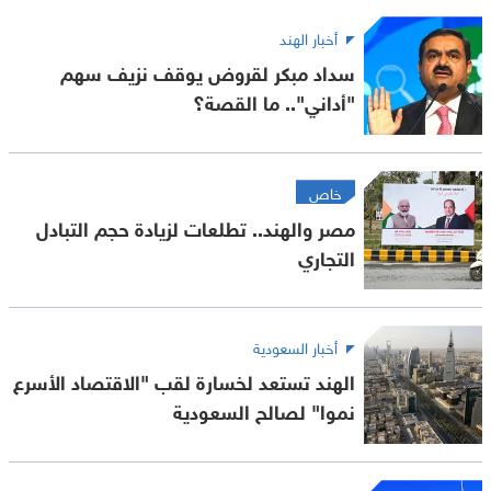
أخبار الهند
سداد مبكر لقروض يوقف نزيف سهم
"أداني".. ما القصة؟
خاص
مصر والهند.. تطلعات لزيادة حجم التبادل
التجاري
أخبار السعودية
الهند تستعد لخسارة لقب "الاقتصاد الأسرع
نموا" لصالح السعودية