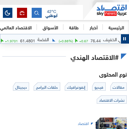
42
°C
أبوظبي
الرئيسية
أخبار
طاقة
الأسواق
الاقتصاد العالمي
الفضة
ال
61.4801
76.44
(
+
3.31
%)
+
1.9701
(
+
0.88
%)
+
0.67
#الاقتصاد الهندي
نوع المحتوى
مقالات
فيديو
إنفوغرافيك
حلقات البرامج
ديجيتال
نشرات الاقتصاد
اقتصاد