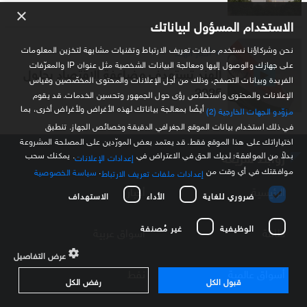
×
الاستخدام المسؤول لبياناتك
نحن وشركاؤنا نستخدم ملفات تعريف الارتباط وتقنيات مشابهة لتخزين المعلومات
أخبار الهند
على جهازك والوصول إليها ومعالجة البيانات الشخصية مثل عنوان IP والمعرّفات
الهند تستهدف مضاعفة الاقتصاد بحلول
الفريدة وبيانات التصفح، وذلك من أجل الإعلانات والمحتوى المخصّصين وقياس
2025
الإعلانات والمحتوى واستخلاص رؤى حول الجمهور وتحسين الخدمات. قد يقوم
أيضًا بمعالجة بياناتك لهذه الأغراض ولأغراض أخرى، بما
مزوّدو الجهات الخارجية (2)
في ذلك استخدام بيانات الموقع الجغرافي الدقيقة وخصائص الجهاز. تنطبق
اختياراتك على هذا الموقع فقط. قد يعتمد بعض المورّدين على المصلحة المشروعة
روابط سريعة
بدلاً من الموافقة؛ لديك الحق في الاعتراض في
. يمكنك سحب
إعدادات الإعلانات
موافقتك في أي وقت من
.
سياسة الخصوصية
إعدادات ملفات تعريف الارتباط
الرئيسية
أخبار
ضروري للغاية
الأداء
الاستهداف
الوظيفية
غير مُصنفة
طاقة
أسواق عربية
عرض التفاصيل
أسواق عالمية
نفط
قبول الكل
رفض الكل