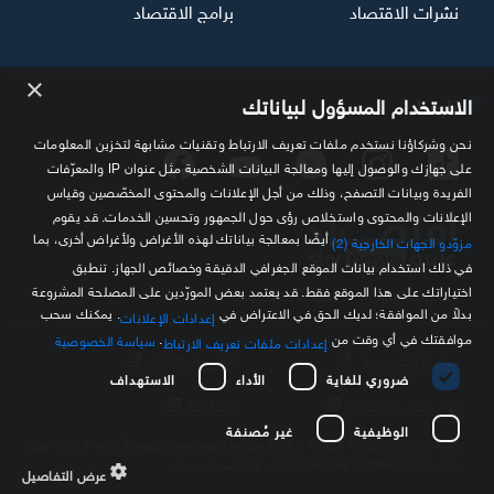
نشرات الاقتصاد
برامج الاقتصاد
×
تابعنا
الاستخدام المسؤول لبياناتك
نحن وشركاؤنا نستخدم ملفات تعريف الارتباط وتقنيات مشابهة لتخزين المعلومات
على جهازك والوصول إليها ومعالجة البيانات الشخصية مثل عنوان IP والمعرّفات
الفريدة وبيانات التصفح، وذلك من أجل الإعلانات والمحتوى المخصّصين وقياس
الإعلانات والمحتوى واستخلاص رؤى حول الجمهور وتحسين الخدمات. قد يقوم
أيضًا بمعالجة بياناتك لهذه الأغراض ولأغراض أخرى، بما
مزوّدو الجهات الخارجية (2)
في ذلك استخدام بيانات الموقع الجغرافي الدقيقة وخصائص الجهاز. تنطبق
اختياراتك على هذا الموقع فقط. قد يعتمد بعض المورّدين على المصلحة المشروعة
مصدرك الموثوق للمعلومة الاقتصادية
بدلاً من الموافقة؛ لديك الحق في الاعتراض في
. يمكنك سحب
إعدادات الإعلانات
موافقتك في أي وقت من
.
سياسة الخصوصية
إعدادات ملفات تعريف الارتباط
سياسة الخصوصية
الشروط والأحكام
ضروري للغاية
الأداء
الاستهداف
حول سكاي نيوز عربية
اتصل بنا
الوظيفية
غير مُصنفة
كافة العلامات التجارية الخاصة بـ SKY وكل ما تتضمنه من حقوق الملكية الفكرية هي
ملك لشركة Sky Limited ولا تستخدم إلا بتصريح مسبق
عرض التفاصيل