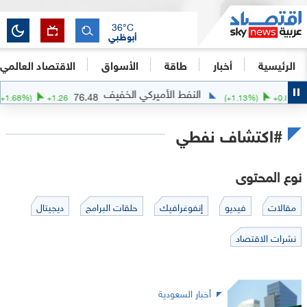
36
°C
أبوظبي
الرئيسية
أخبار
طاقة
الأسواق
الاقتصاد العالمي
النفط الأميركي الخفيف
76.48
(
+
1.68
%)
+
1.26
(
+
1.13
%)
+
0.88
#اكتشاف نفطي
نوع المحتوى
مقالات
فيديو
إنفوغرافيك
حلقات البرامج
ديجيتال
نشرات الاقتصاد
أخبار السعودية