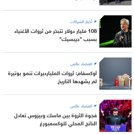
أخبار الشركات
108 مليار دولار تتبخر من ثروات الأغنياء
بسبب "ديبسيك"
اقتصاد عالمي
أوكسفام: ثروات المليارديرات تنمو بوتيرة
لم يشهدها التاريخ
اقتصاد عالمي
فجوة الثروة بين ماسك وبيزوس تعادل
الناتج المحلي للوكسمبورغ