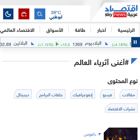
39
°C
أبوظبي
الرئيسية
أخبار
طاقة
الأسواق
الاقتصاد العالمي
البلاديوم
البلاتين
1732.89
1369
17
(
+
1.15
%)
+
15.5
(
+
4.18
%)
#أغنى أثرياء العالم
نوع المحتوى
مقالات
فيديو
إنفوغرافيك
حلقات البرامج
ديجيتال
نشرات الاقتصاد
دافوس