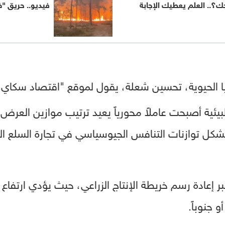
جك؟.. العلم يعطيك الإجابة
فيديو.. حريق "
وجيا الحيوية، تحسين شعلة، يقول لموقع "اقتصاد سكاي ن
البيئية أصبحت عاملاً محورياً يعيد ترتيب موازين العر
كل توازنات التنافس الجيوسياسي في تجارة السلع الحي
بر إعادة رسم خريطة الإنتاج الزراعي، حيث يؤدي ارتفاع 
 جنوباً.