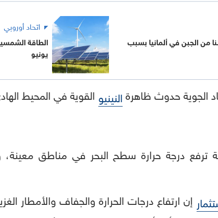
اتحاد أوروبي
اء مريب لـ20 طنا من الجبن في ألمانيا بسبب
الطاقة الشمسية 
يونيو
صاد الجوية حدوث ظاهرة
القوية في المحيط الهاد
النينيو
ية ترفع درجة حرارة سطح البحر في مناطق معينة، وغا
إن ارتفاع درجات الحرارة والجفاف والأمطار الغزي
تثمار