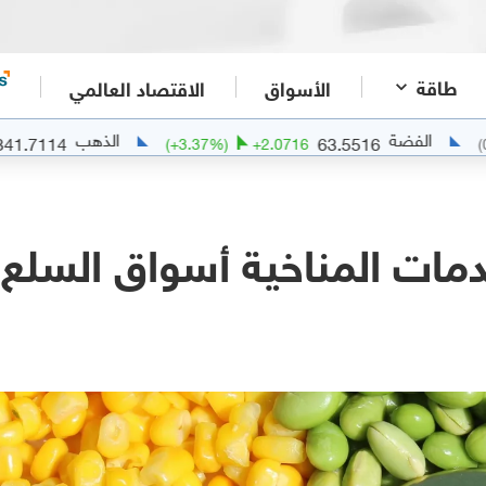
طاقة
الأسواق
الاقتصاد العالمي
الذهب
4341.7114
63.5516
102.6416
(
+
3.37
%)
+
2.0716
دمات المناخية أسواق السلع