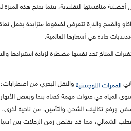
أفضلية منافستها التقليدية، بينما يمنح هذه الميزة ل
كاو والقمح والذرة تتعرض لضغوط متزايدة بفعل تعا
ذبذبات حادة في أسعارها العالمية.
ف وتغيرات المناخ تجد نفسها مضطرة لزيادة استيرادها و
اني
والنقل البحري من اضطرابات؛
الممرات اللوجستية
وى المياه في قنوات مهمة كقناة بنما وبعض الأنهار 
ن ورفع تكاليف الشحن والتأمين. من ناحية أخرى، يؤ
طب الشمالي، مما قد يقلص زمن الرحلات بين آسيا وأ