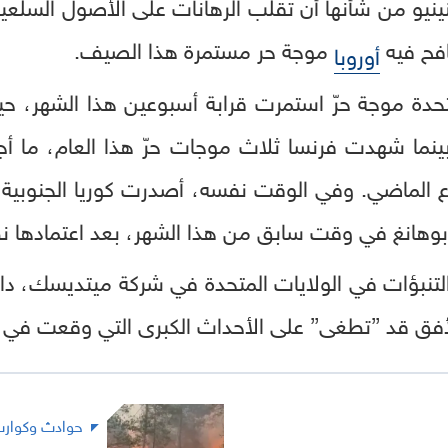
نينيو من شأنها أن تقلب الرهانات على الأصول السلعي
افح فيه
موجة حر مستمرة هذا الصيف.
أوروبا
 فهرنهايت)، بينما شهدت فرنسا ثلاث موجات حرّ هذا العام، 
ع الماضي. وفي الوقت نفسه، أصدرت كوريا الجنوبية أ
هانغ في وقت سابق من هذا الشهر، بعد اعتمادها نظا
لتنبؤات في الولايات المتحدة في شركة ميتديسك، دان 
قد ”تطغى” على الأحداث الكبرى التي وقعت في أعوام 1982 و1997
حوادث وكوار