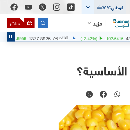
أبوظبي
°C
39
مزيد
مباشر
البلاديوم
1377.8925
(
+
0.51
%)
+
6.9959
(
+
2.42
%)
+
 الأساسية؟