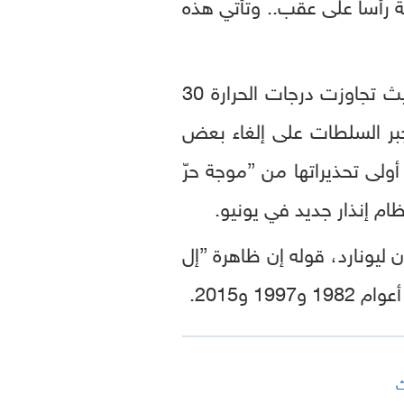
ة رأساً على عقب.. وتأتي هذه
شهدت أجزاء من المملكة المتحدة موجة حرّ استمرت قرابة أسبوعين هذا الشهر، حيث تجاوزت درجات الحرارة 30
ما أجبر السلطات على إلغاء بعض
ولى تحذيراتها من ”موجة حرّ
م إنذار جديد في يونيو.
ليونارد، قوله إن ظاهرة ”إل
 و2015.
ث