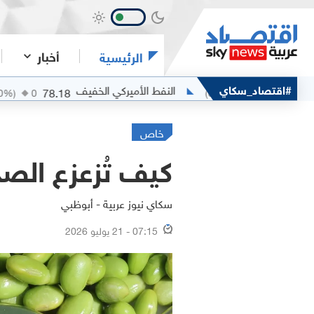
أخبار
الرئيسية
#اقتصاد_سكاي
النفط الأميركي الخفيف
الفضة
78.18
(
0
%)
0
(
0
%)
0
خاص
كيف تُزعزع الص
سكاي نيوز عربية - أبوظبي
07:15 - 21 يوليو 2026