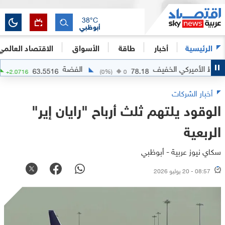
38
°C
أبوظبي
الرئيسية
أخبار
طاقة
الأسواق
الاقتصاد العالمي
لأميركي الخفيف
الفضة
63.5516
78.18
.37
%)
+
2.0716
(
0
%)
0
أخبار الشركات
الوقود يلتهم ثلث أرباح "رايان إير"
الربعية
سكاي نيوز عربية - أبوظبي
08:57 - 20 يوليو 2026