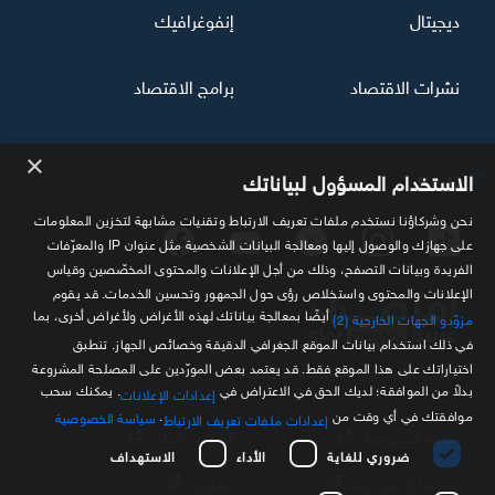
ديجيتال
إنفوغرافيك
نشرات الاقتصاد
برامج الاقتصاد
×
تابعنا
الاستخدام المسؤول لبياناتك
نحن وشركاؤنا نستخدم ملفات تعريف الارتباط وتقنيات مشابهة لتخزين المعلومات
على جهازك والوصول إليها ومعالجة البيانات الشخصية مثل عنوان IP والمعرّفات
الفريدة وبيانات التصفح، وذلك من أجل الإعلانات والمحتوى المخصّصين وقياس
الإعلانات والمحتوى واستخلاص رؤى حول الجمهور وتحسين الخدمات. قد يقوم
أيضًا بمعالجة بياناتك لهذه الأغراض ولأغراض أخرى، بما
مزوّدو الجهات الخارجية (2)
في ذلك استخدام بيانات الموقع الجغرافي الدقيقة وخصائص الجهاز. تنطبق
اختياراتك على هذا الموقع فقط. قد يعتمد بعض المورّدين على المصلحة المشروعة
مصدرك الموثوق للمعلومة الاقتصادية
بدلاً من الموافقة؛ لديك الحق في الاعتراض في
. يمكنك سحب
إعدادات الإعلانات
موافقتك في أي وقت من
.
سياسة الخصوصية
إعدادات ملفات تعريف الارتباط
سياسة الخصوصية
الشروط والأحكام
ضروري للغاية
الأداء
الاستهداف
حول سكاي نيوز عربية
اتصل بنا