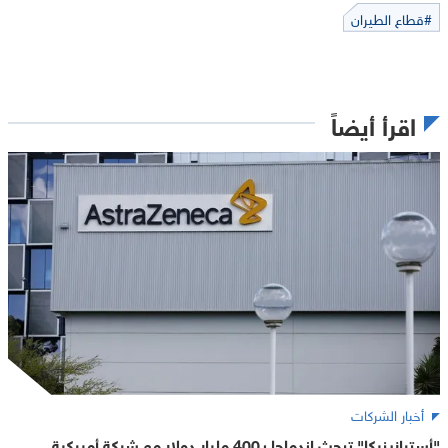
#قطاع الطيران
اقرأ أيضاً
أخبار الشركات
"أسترازينيكا" تبحث اندماجا بـ400 مليار دولار مع شركة أميركية