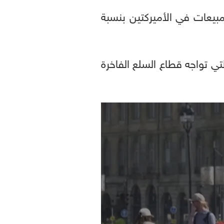
مبيعات في الأميركتين بنسبة
ي تواجه قطاع السلع الفاخرة
0
seconds
of
0
seconds
Volume
90%