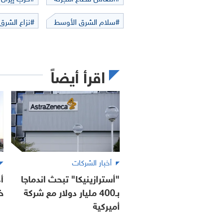
#سلام الشرق الأوسط
#نزاع الشرق
اقرأ أيضاً
أخبار الشركات
"أسترازينيكا" تبحث اندماجا
أ
بـ400 مليار دولار مع شركة
خ
أميركية