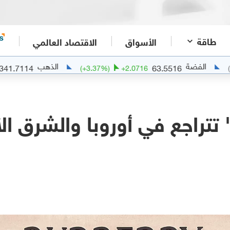
طاقة
الأسواق
الاقتصاد العالمي
الذهب
4341.7114
63.5516
+
102.6416
(
+
3.37
%)
+
2.0716
 تتراجع في أوروبا والشرق 