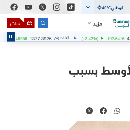
أبوظبي
°C
42
مزيد
مباشر
البلاديوم
الب
1377.8925
(
+
0.51
%)
+
6.9959
(
+
2.42
%)
الأوسط بسبب