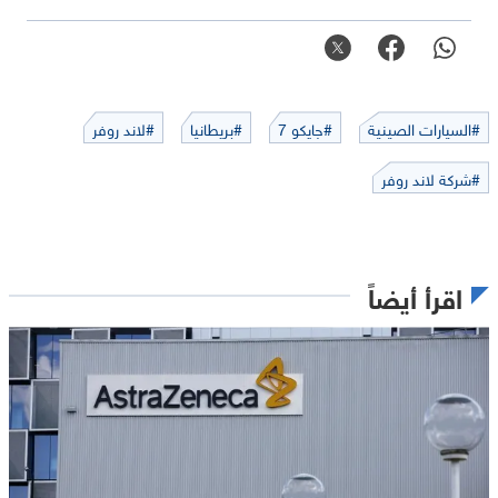
#السيارات الصينية
#جايكو 7
#بريطانيا
#لاند روفر
#شركة لاند روفر
اقرأ أيضاً