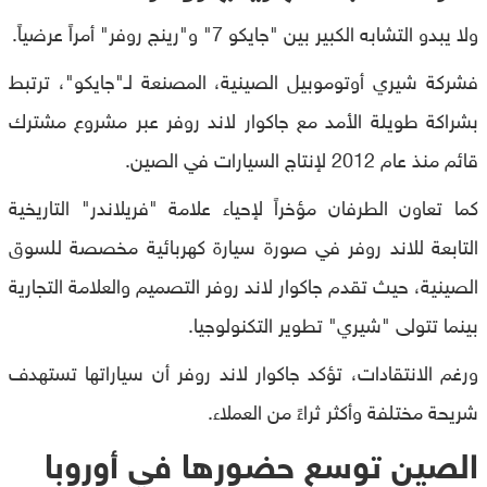
ولا يبدو التشابه الكبير بين "جايكو 7" و"رينج روفر" أمراً عرضياً.
فشركة شيري أوتوموبيل الصينية، المصنعة لـ"جايكو"، ترتبط
بشراكة طويلة الأمد مع جاكوار لاند روفر عبر مشروع مشترك
قائم منذ عام 2012 لإنتاج السيارات في الصين.
كما تعاون الطرفان مؤخراً لإحياء علامة "فريلاندر" التاريخية
التابعة للاند روفر في صورة سيارة كهربائية مخصصة للسوق
الصينية، حيث تقدم جاكوار لاند روفر التصميم والعلامة التجارية
بينما تتولى "شيري" تطوير التكنولوجيا.
ورغم الانتقادات، تؤكد جاكوار لاند روفر أن سياراتها تستهدف
شريحة مختلفة وأكثر ثراءً من العملاء.
الصين توسع حضورها في أوروبا