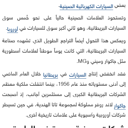
بعض
.
السيارات الكهربائية الصينية
وتستحوذ العلامات الصينية حالياً على نحو خُمس سوق
السيارات البريطانية، وهو ثاني أكبر سوق للسيارات في
.
أوروبا
ويعكس هذا التحول أيضاً التراجع الطويل الذي تشهده صناعة
السيارات البريطانية، التي كانت يوماً موطناً لعلامات أسطورية
مثل جاكوار وميني وMG.
فقد انخفض إنتاج
في
خلال العام الماضي
السيارات
بريطانيا
إلى أدنى مستوياته منذ عام 1956، بينما انتقلت ملكية معظم
الشركات البريطانية الكبرى إلى مستثمرين أجانب، إذ أصبحت
لاند روفر مملوكة لمجموعة تاتا الهندية، في حين تسيطر
جاكوار
شركات أوروبية وآسيوية على علامات تاريخية أخرى.
شركات صينية جديدة في الطريق