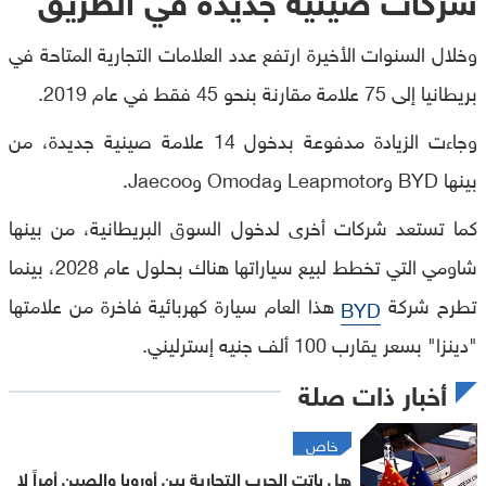
وخلال السنوات الأخيرة ارتفع عدد العلامات التجارية المتاحة في
بريطانيا إلى 75 علامة مقارنة بنحو 45 فقط في عام 2019.
وجاءت الزيادة مدفوعة بدخول 14 علامة صينية جديدة، من
بينها BYD وLeapmotor وOmoda وJaecoo.
كما تستعد شركات أخرى لدخول السوق البريطانية، من بينها
شاومي التي تخطط لبيع سياراتها هناك بحلول عام 2028، بينما
تطرح شركة
هذا العام سيارة كهربائية فاخرة من علامتها
BYD
"دينزا" بسعر يقارب 100 ألف جنيه إسترليني.
أخبار ذات صلة
خاص
هل باتت الحرب التجارية بين أوروبا والصين أمراً لا