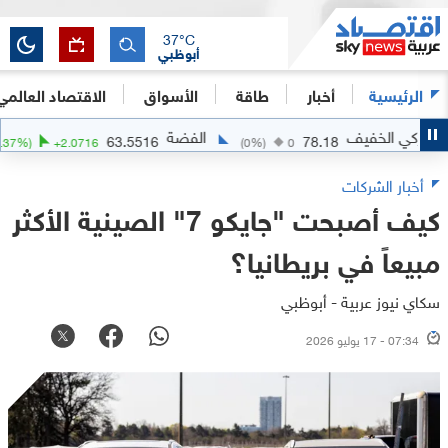
37
°C
أبوظبي
الرئيسية
أخبار
طاقة
الأسواق
الاقتصاد العالمي
خفيف
الفضة
الذ
63.5516
78.18
(
+
3.37
%)
+
2.0716
(
0
%)
0
أخبار الشركات
كيف أصبحت "جايكو 7" الصينية الأكثر
مبيعاً في بريطانيا؟
سكاي نيوز عربية - أبوظبي
07:34 - 17 يوليو 2026