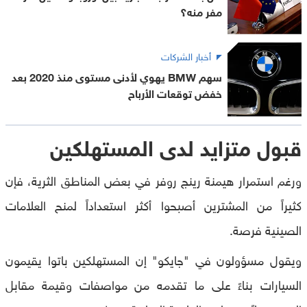
مفر منه؟
أخبار الشركات
سهم BMW يهوي لأدنى مستوى منذ 2020 بعد
خفض توقعات الأرباح
قبول متزايد لدى المستهلكين
ورغم استمرار هيمنة رينج روفر في بعض المناطق الثرية، فإن
كثيراً من المشترين أصبحوا أكثر استعداداً لمنح العلامات
الصينية فرصة.
ويقول مسؤولون في "جايكو" إن المستهلكين باتوا يقيمون
السيارات بناءً على ما تقدمه من مواصفات وقيمة مقابل