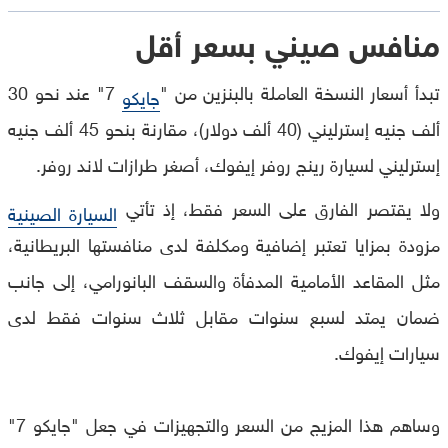
منافس صيني بسعر أقل
تبدأ أسعار النسخة العاملة بالبنزين من "
7" عند نحو 30
جايكو
ألف جنيه إسترليني (40 ألف دولار)، مقارنة بنحو 45 ألف جنيه
إسترليني لسيارة رينج روفر إيفوك، أصغر طرازات لاند روفر.
ولا يقتصر الفارق على السعر فقط، إذ تأتي
السيارة الصينية
مزودة بمزايا تعتبر إضافية ومكلفة لدى منافستها البريطانية،
مثل المقاعد الأمامية المدفأة والسقف البانورامي، إلى جانب
ضمان يمتد لسبع سنوات مقابل ثلاث سنوات فقط لدى
سيارات إيفوك.
وساهم هذا المزيج من السعر والتجهيزات في جعل "جايكو 7"