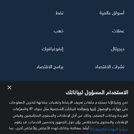
أسواق عالمية
نفط
عملات
ذهب
ديجيتال
إنفوغرافيك
نشرات الاقتصاد
برامج الاقتصاد
×
تابعنا
الاستخدام المسؤول لبياناتك
نحن وشركاؤنا نستخدم ملفات تعريف الارتباط وتقنيات مشابهة لتخزين المعلومات
على جهازك والوصول إليها ومعالجة البيانات الشخصية مثل عنوان IP والمعرّفات
الفريدة وبيانات التصفح، وذلك من أجل الإعلانات والمحتوى المخصّصين وقياس
الإعلانات والمحتوى واستخلاص رؤى حول الجمهور وتحسين الخدمات. قد يقوم
أيضًا بمعالجة بياناتك لهذه الأغراض ولأغراض أخرى، بما
مزوّدو الجهات الخارجية (2)