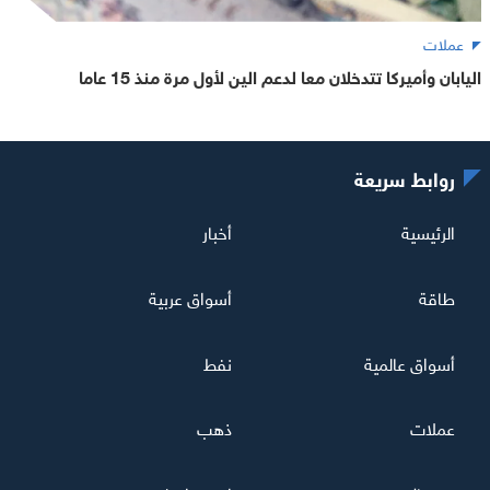
عملات
اليابان وأميركا تتدخلان معا لدعم الين لأول مرة منذ 15 عاما
روابط سريعة
الرئيسية
أخبار
طاقة
أسواق عربية
أسواق عالمية
نفط
عملات
ذهب