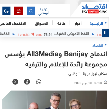
34
°C
أبوظبي
الرئيسية
أخبار
طاقة
الأسواق
الاقتصاد العالمي
النفط الأميركي الخفيف
الفضة
63.606
76.94
(
-0.45
%)
-0.35
اقتصاد
اندماج Banijay وAll3Media يؤسس
مجموعة رائدة للإعلام والترفيه
سكاي نيوز عربية - أبوظبي
07:03 - 10 يوليو 2026