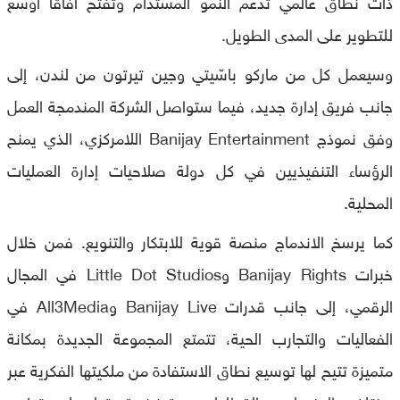
ذات نطاق عالمي تدعم النمو المستدام وتفتح آفاقاً أوسع
للتطوير على المدى الطويل.
وسيعمل كل من ماركو باسّيتي وجين تيرتون من لندن، إلى
جانب فريق إدارة جديد، فيما ستواصل الشركة المندمجة العمل
وفق نموذج Banijay Entertainment اللامركزي، الذي يمنح
الرؤساء التنفيذيين في كل دولة صلاحيات إدارة العمليات
المحلية.
كما يرسخ الاندماج منصة قوية للابتكار والتنويع. فمن خلال
خبرات Banijay Rights وLittle Dot Studios في المجال
الرقمي، إلى جانب قدرات Banijay Live وAll3Media في
الفعاليات والتجارب الحية، تتمتع المجموعة الجديدة بمكانة
متميزة تتيح لها توسيع نطاق الاستفادة من ملكيتها الفكرية عبر