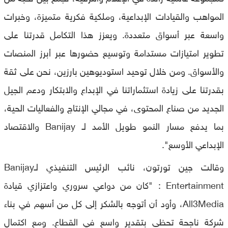
المواهب والقيادات الإبداعية، وملكية فكرية متميزة، وخبرات
واسعة عبر أسواق متعددة. ويعزز هذا التكامل قدرتنا على
تطوير امتيازات مستدامة وتوسيع حضورها عبر أبرز المنصات
والأسواق. ومن خلال توحيد استوديوهين بارزين، نحن على ثقة
بقدرتنا على زيادة استثماراتنا في الإبداع والابتكار ودعم الجيل
الجديد من صناع المحتوى، في مجالي الإنتاج والفعاليات الحية،
بما يدفع مسار النمو طويل الأمد لـ Banijay والاقتصاد
الإبداعي الأوسع".
وقالت جين تورتون، نائب الرئيس التنفيذي لـBanijay
Entertainment : "كان من دواعي سروري واعتزازي قيادة
All3Media، وأود أن أتوجه بالشكر إلى كل من أسهم في بناء
شركة ناجحة تحظى بتقدير واسع في القطاع. ومع اكتمال