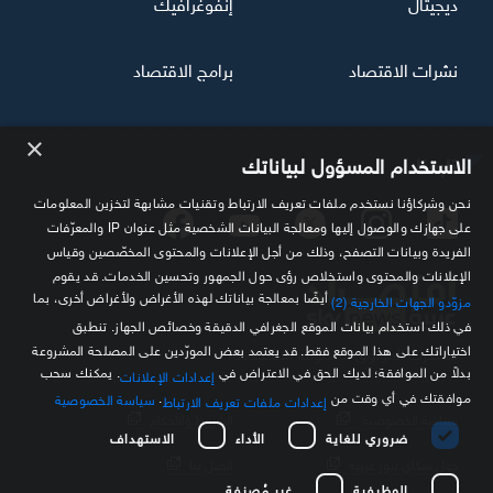
ديجيتال
إنفوغرافيك
نشرات الاقتصاد
برامج الاقتصاد
×
تابعنا
الاستخدام المسؤول لبياناتك
نحن وشركاؤنا نستخدم ملفات تعريف الارتباط وتقنيات مشابهة لتخزين المعلومات
على جهازك والوصول إليها ومعالجة البيانات الشخصية مثل عنوان IP والمعرّفات
الفريدة وبيانات التصفح، وذلك من أجل الإعلانات والمحتوى المخصّصين وقياس
الإعلانات والمحتوى واستخلاص رؤى حول الجمهور وتحسين الخدمات. قد يقوم
أيضًا بمعالجة بياناتك لهذه الأغراض ولأغراض أخرى، بما
مزوّدو الجهات الخارجية (2)
في ذلك استخدام بيانات الموقع الجغرافي الدقيقة وخصائص الجهاز. تنطبق
اختياراتك على هذا الموقع فقط. قد يعتمد بعض المورّدين على المصلحة المشروعة
مصدرك الموثوق للمعلومة الاقتصادية
بدلاً من الموافقة؛ لديك الحق في الاعتراض في
. يمكنك سحب
إعدادات الإعلانات
موافقتك في أي وقت من
.
سياسة الخصوصية
إعدادات ملفات تعريف الارتباط
سياسة الخصوصية
الشروط والأحكام
ضروري للغاية
الأداء
الاستهداف
حول سكاي نيوز عربية
اتصل بنا
الوظيفية
غير مُصنفة