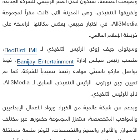
وبموجب الصفقة، ستكون لندن المقر الرئيسي للشركة الجديدة
ولفريقها التنفيذي، وهي المدينة التي كانت مقراً لمجموعة
All3Media، في اختيار طبيعي يعكس مكانتها الراسخة على
خريطة الإعلام العالمي.
وسيتولى جيف زوكر، الرئيس التنفيذي لـ
،
RedBird IMI
منصب رئيس مجلس إدارة
، فيما
Banijay Entertainment
يواصل ماركو باسيتّي مهامه رئيسا تنفيذياً للشركة. كما تم
تعيين جين تورتون، الرئيس التنفيذي السابق لـ All3Media،
نائبا للرئيس التنفيذي.
وبدعم من شبكة عالمية من الخبراء ورواد الأعمال الإبداعيين
والمواهب المتخصصة، ستعزز المجموعة حضورها عبر مختلف
الأسواق والأنواع والصيغ والتخصصات، لتوفر منصة مستقلة