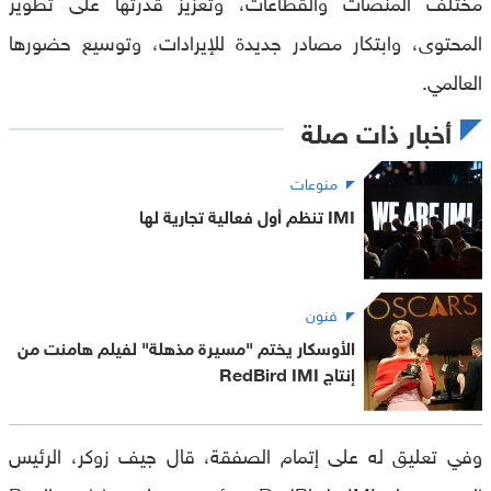
مختلف المنصات والقطاعات، وتعزيز قدرتها على تطوير
المحتوى، وابتكار مصادر جديدة للإيرادات، وتوسيع حضورها
العالمي.
أخبار ذات صلة
منوعات
IMI تنظم أول فعالية تجارية لها
فنون
الأوسكار يختم "مسيرة مذهلة" لفيلم هامنت من
إنتاج RedBird IMI
وفي تعليق له على إتمام الصفقة، قال جيف زوكر، الرئيس