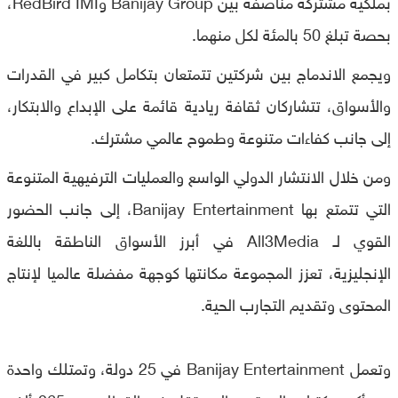
بملكية مشتركة مناصفة بين Banijay Group وRedBird IMI،
بحصة تبلغ 50 بالمئة لكل منهما.
ويجمع الاندماج بين شركتين تتمتعان بتكامل كبير في القدرات
والأسواق، تتشاركان ثقافة ريادية قائمة على الإبداع والابتكار،
إلى جانب كفاءات متنوعة وطموح عالمي مشترك.
ومن خلال الانتشار الدولي الواسع والعمليات الترفيهية المتنوعة
التي تتمتع بها Banijay Entertainment، إلى جانب الحضور
القوي لـ All3Media في أبرز الأسواق الناطقة باللغة
الإنجليزية، تعزز المجموعة مكانتها كوجهة مفضلة عالميا لإنتاج
المحتوى وتقديم التجارب الحية.
وتعمل Banijay Entertainment في 25 دولة، وتمتلك واحدة