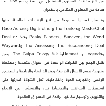
من أكبر مكتبات المحتوى المستقل في القطاع، مع 265 ألف
ساعة من المحتوى المتنامي باستمرار.
وتشمل أعمالها مجموعة من أبرز الإنتاجات العالمية، منها
MasterChef وThe Traitors وBig Brother وRace Across
the World وSurvivor وPeaky Blinders وDeal or No
Deal وThe Buccaneers وThe Assassin وWayward
وLegends و Hamnetوثلاثية The Culpa Trilogy. ومن
خلال الجمع بين الخبرات الواسعة في أسواق متعددة ومحفظة
متنوعة تضم الأعمال الدرامية وغير الدرامية والرياضة والمحتوى
الرقمي والتجارب الحية والتفاعلية، تعزز الشركة قدرتها على
استقطاب المواهب والاحتفاظ بها، والاستثمار في الإبداع
والتنويع، وترسيخ مكانتها الرائدة في الأسواق العالمية.