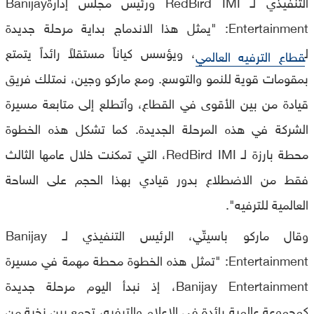
التنفيذي لـ RedBird IMI ورئيس مجلس إدارةBanijay
Entertainment: "يمثل هذا الاندماج بداية مرحلة جديدة
ل
، ويؤسس كياناً مستقلاً رائداً يتمتع
قطاع الترفيه العالمي
بمقومات قوية للنمو والتوسع. ومع ماركو وجين، نمتلك فريق
قيادة من بين الأقوى في القطاع، وأتطلع إلى متابعة مسيرة
الشركة في هذه المرحلة الجديدة. كما تشكل هذه الخطوة
محطة بارزة لـ RedBird IMI، التي تمكنت خلال عامها الثالث
فقط من الاضطلاع بدور قيادي بهذا الحجم على الساحة
العالمية للترفيه".
وقال ماركو باسيتّي، الرئيس التنفيذي لـ Banijay
Entertainment: "تمثل هذه الخطوة محطة مهمة في مسيرة
Banijay Entertainment، إذ نبدأ اليوم مرحلة جديدة
كمجموعة عالمية رائدة في الإعلام والترفيه، تجمع بين نخبة من