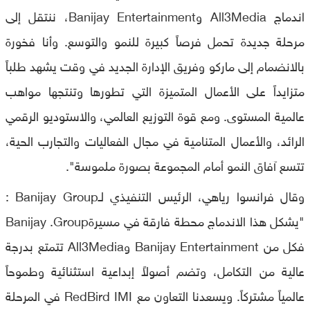
اندماج All3Media وBanijay Entertainment، ننتقل إلى
مرحلة جديدة تحمل فرصاً كبيرة للنمو والتوسع. وأنا فخورة
بالانضمام إلى ماركو وفريق الإدارة الجديد في وقت يشهد طلباً
متزايداً على الأعمال المتميزة التي تطورها وتنتجها مواهب
عالمية المستوى. ومع قوة التوزيع العالمي، والاستوديو الرقمي
الرائد، والأعمال المتنامية في مجال الفعاليات والتجارب الحية،
تتسع آفاق النمو أمام المجموعة بصورة ملموسة".
وقال فرانسوا رياهي، الرئيس التنفيذي لـBanijay Group :
"يشكل هذا الاندماج محطة فارقة في مسيرةBanijay .Group
فكل من Banijay Entertainment وAll3Media تتمتع بدرجة
عالية من التكامل، وتضم أصولاً إبداعية استثنائية وطموحاً
عالمياً مشتركاً. ويسعدنا التعاون مع RedBird IMI في المرحلة