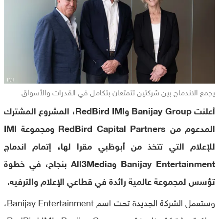
يجمع الاندماج بين شركتين تتمتعان بتكامل في القدرات والأسواق
أعلنت Banijay Group وRedBird IMI، المشروع المشترك
المدعوم من RedBird Capital Partners ومجموعة IMI
للإعلام التي تتخذ من أبوظبي مقرا لها، إتمام اندماج
Banijay Entertainment وAll3Media بنجاح، في خطوة
تؤسس لمجموعة عالمية رائدة في قطاعي الإعلام والترفيه.
وستعمل الشركة الجديدة تحت اسم Banijay Entertainment،