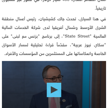
تاريخياً.
في هذا السياق، تحدث جاك كشيشيان، رئيس أعمال منطقة
الشرق الأوسط وشمال أفريقيا لدى شركة الخدمات المالية
العالمية "State Street"، إلى برنامج "بزنس مع لبنى" على
"سكاي نيوز عربية"، مقدّماً قراءة تحليلية لمسار الأسواق
الخاصة وانعكاساتها على المستثمرين من المؤسسات والأفراد.
0
seconds
of
0
seconds