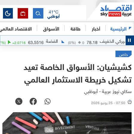
41
°C
أبوظبي
الرئيسية
أخبار
طاقة
الأسواق
الاقتصاد العالمي
 الخفيف
الفضة
63.5516
78.18
(
+
3.37
%)
+
2.0716
(
0
%)
0
خاص
كشيشيان: الأسواق الخاصة تعيد
تشكيل خريطة الاستثمار العالمي
سكاي نيوز عربية - أبوظبي
07:50 - 25 يونيو 2026