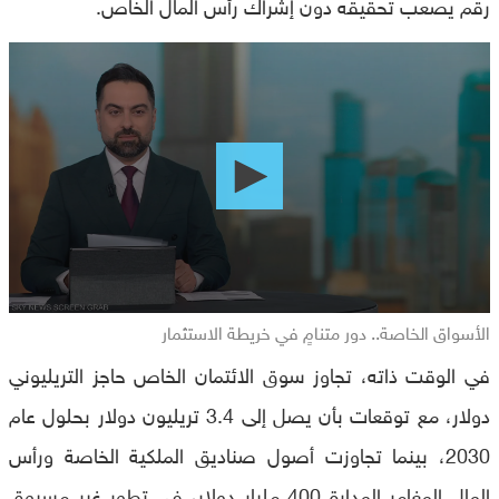
رقم يصعب تحقيقه دون إشراك رأس المال الخاص.
0
seconds
of
0
seconds
الأسواق الخاصة.. دور متنامٍ في خريطة الاستثمار
في الوقت ذاته، تجاوز سوق الائتمان الخاص حاجز التريليوني
دولار، مع توقعات بأن يصل إلى 3.4 تريليون دولار بحلول عام
2030، بينما تجاوزت أصول صناديق الملكية الخاصة ورأس
المال المغامر المدارة 400 مليار دولار، في تطور غير مسبوق