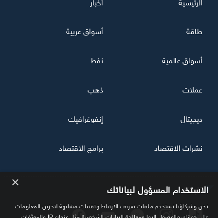
الرئيسية
أخبار
طاقة
أسواق عربية
أسواق عالمية
نفط
عملات
ذهب
ديجيتال
إنفوغرافيك
نشرات الاقتصاد
برامج الاقتصاد
×
تابعنا
الاستخدام المسؤول لبياناتك
نحن وشركاؤنا نستخدم ملفات تعريف الارتباط وتقنيات مشابهة لتخزين المعلومات
على جهازك والوصول إليها ومعالجة البيانات الشخصية مثل عنوان IP والمعرّفات