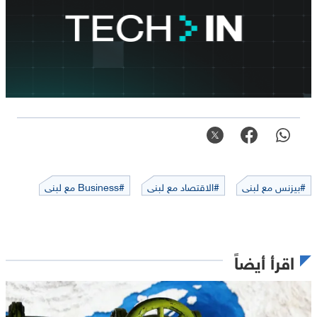
#بيزنس مع لبنى
#الاقتصاد مع لبنى
#Business مع لبنى
اقرأ أيضاً