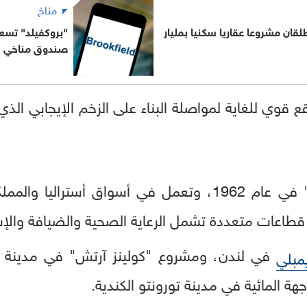
مناخ
لقان مشروعا عقاريا سكنيا بمليار
صندوق مناخي
قوي للغاية لمواصلة البناء على الزخم الإيجابي ال
تأسست شركة "مولتيبليكس" في عام 1962، وتعمل في أسواق 
قطاعات متعددة تشمل الرعاية الصحية والضيافة والإ
في لندن، ومشروع "كولينز آرتش" في مدينة مل
مبلي
ة المائية في مدينة تورونتو الكندية.