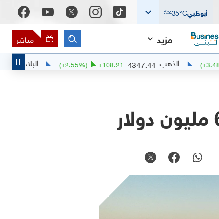
أبوظبي
°C
35
مزيد
مباشر
الذهب
البلاديوم
1385.73
4347.44
34
(
+
2.55
%)
+
108.21