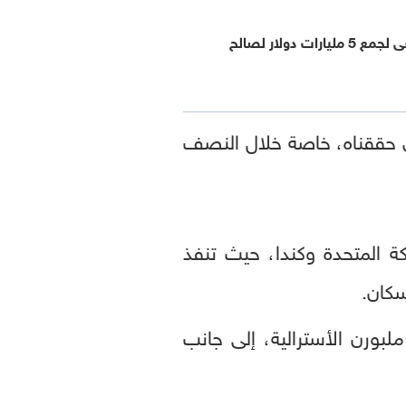
"بروكفيلد" تسعى لجمع 5 مليارات دولار لصالح
ذي حققناه، خاصة خلال النصف
أستراليا والمملكة المتحدة وكندا، حيث تنفذ
سكان.
بورن الأسترالية، إلى جانب