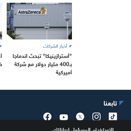
أخبار الشركات
"أسترازينيكا" تبحث اندماجا
أ
بـ400 مليار دولار مع شركة
خ
أميركية
تابعنا
الاستخدام المسؤول لبياناتك