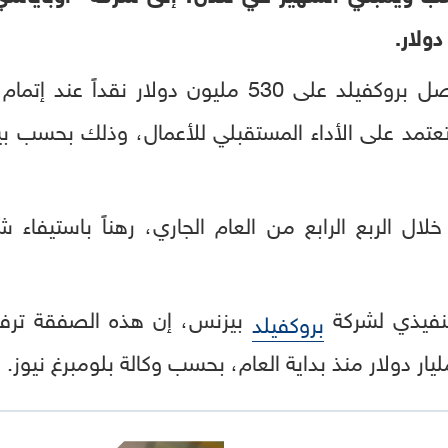
وبموجب بنود الاتفاق، ستحصل بروكفيلد على 530 مليو
قة مشروطة (Earn-out) تعتمد على الأداء المستقبلي للأعمال، وذل
لال الربع الرابع من العام الجاري، رهناً باستيفاء
لتنفيذي لشركة
بيزنس، إن هذه الصفقة ترفع
بروكفيلد
ار دولار منذ بداية العام، بحسب وكالة بلومبرغ نيوز.