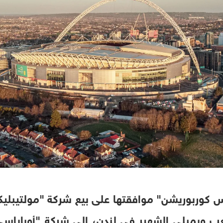
نس كوربوريشن" موافقتها على بيع شركة "مولتيب
 ويمبلي الشهير في لندن، إلى شركة "أوباياسي"