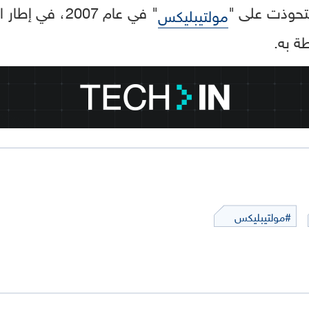
ستحوذت على "
" في عام 2007،
مولتيبليكس
طة به.
#مولتيبليكس