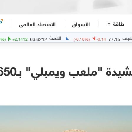
طاقة
الأسواق
الاقتصاد العالمي
الفضة
63.6212
77.
(
+
3.48
%)
+
2.1412
(
-0.18
%)
-0.14
"ملعب ويمبلي" بـ650 مليون دولار