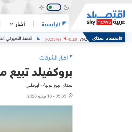
أخبار
الرئيسية
خام مربان
#اقتصاد_سكاي
النفط الأميركي الخفيف
15
79.25
(
-0.35
%)
-0.28
أخبار الشركات
بروكفيلد تبيع مشيدة 
سكاي نيوز عربية - أبوظبي
05:35 - 18 يونيو 2026