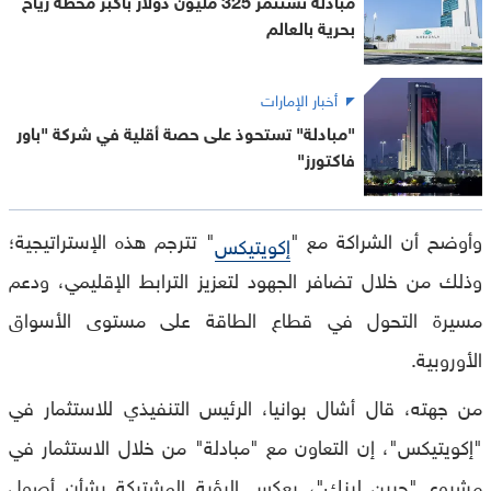
بحرية بالعالم
أخبار الإمارات
"مبادلة" تستحوذ على حصة أقلية في شركة "باور
فاكتورز"
وأوضح أن الشراكة مع "
" تترجم هذه الإستراتيجية؛
إكويتيكس
وذلك من خلال تضافر الجهود لتعزيز الترابط الإقليمي، ودعم
مسيرة التحول في قطاع الطاقة على مستوى الأسواق
الأوروبية.
من جهته، قال أشال بوانيا، الرئيس التنفيذي للاستثمار في
"إكويتيكس"، إن التعاون مع "مبادلة" من خلال الاستثمار في
مشروع "جرين لينك"، يعكس الرؤية المشتركة بشأن أصول