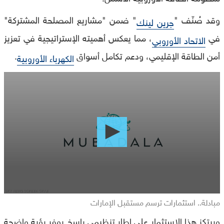
وقد صُنّف "
" ضمن "مشاريع المصلحة المشتركة"
جرين لينك
في
، مما يعكس أهميته الإستراتيجية في تعزيز
الاتحاد الأوروبي
أمن الطاقة الإقليمي، ودعم تكامل أسواق
.
الكهرباء الأوروبية
0
seconds
of
0
seconds
مبادلة.. استثمارات ترسم مستقبل الإمارات
ويرتكز هذا الاستثمار على إطار تنظيمي راسخ يوفر رؤية واضحة