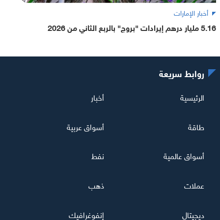
أخبار الإمارات
5.16 مليار درهم إيرادات "بروج" بالربع الثاني من 2026
روابط سريعة
الرئيسية
أخبار
طاقة
أسواق عربية
أسواق عالمية
نفط
عملات
ذهب
ديجيتال
إنفوغرافيك