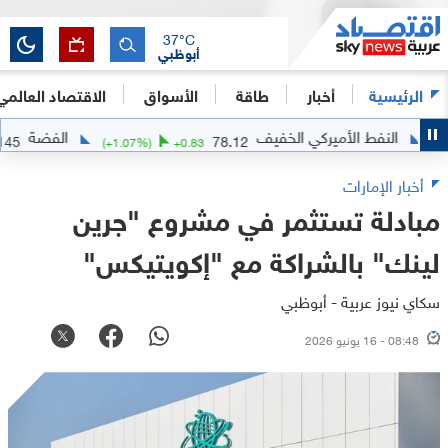
37
°C
أبوظبي
الرئيسية
أخبار
طاقة
الأسواق
الاقتصاد العالمي
لنفط الأميركي الخفيف
الفضة
62.145
78.12
.665
(
+
1.07
%)
+
0.83
أخبار الإمارات
مبادلة تستثمر في مشروع "جرين
لينك" بالشراكة مع "إكويتيكس"
سكاي نيوز عربية - أبوظبي
08:48 - 16 يونيو 2026