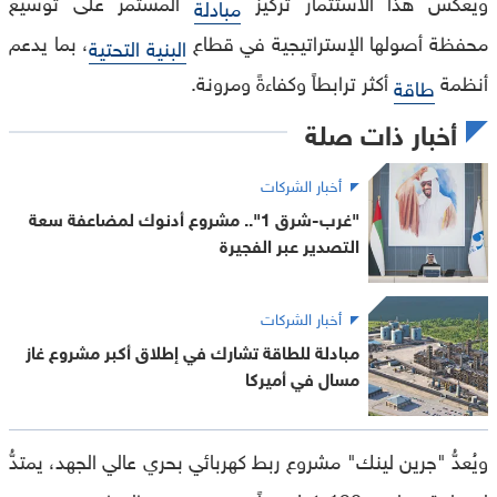
ويعكس هذا الاستثمار تركيز
المستمر على توسيع
مبادلة
محفظة أصولها الإستراتيجية في قطاع
، بما يدعم
البنية التحتية
أنظمة
أكثر ترابطاً وكفاءةً ومرونة.
طاقة
أخبار ذات صلة
أخبار الشركات
"غرب-شرق 1".. مشروع أدنوك لمضاعفة سعة
التصدير عبر الفجيرة
أخبار الشركات
مبادلة للطاقة تشارك في إطلاق أكبر مشروع غاز
مسال في أميركا
ويُعدُّ "جرين لينك" مشروع ربط كهربائي بحري عالي الجهد، يمتدُّ