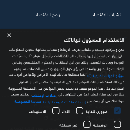
نشرات الاقتصاد
برامج الاقتصاد
×
تابعنا
الاستخدام المسؤول لبياناتك
نحن وشركاؤنا نستخدم ملفات تعريف الارتباط وتقنيات مشابهة لتخزين المعلومات
على جهازك والوصول إليها ومعالجة البيانات الشخصية مثل عنوان IP والمعرّفات
الفريدة وبيانات التصفح، وذلك من أجل الإعلانات والمحتوى المخصّصين وقياس
الإعلانات والمحتوى واستخلاص رؤى حول الجمهور وتحسين الخدمات. قد يقوم
أيضًا بمعالجة بياناتك لهذه الأغراض ولأغراض أخرى، بما
مزوّدو الجهات الخارجية (2)
في ذلك استخدام بيانات الموقع الجغرافي الدقيقة وخصائص الجهاز. تنطبق
اختياراتك على هذا الموقع فقط. قد يعتمد بعض المورّدين على المصلحة المشروعة
مصدرك الموثوق للمعلومة الاقتصادية
بدلاً من الموافقة؛ لديك الحق في الاعتراض في
. يمكنك سحب
إعدادات الإعلانات
موافقتك في أي وقت من
.
سياسة الخصوصية
إعدادات ملفات تعريف الارتباط
سياسة الخصوصية
الشروط والأحكام
ضروري للغاية
الأداء
الاستهداف
حول سكاي نيوز عربية
اتصل بنا
الوظيفية
غير مُصنفة
كافة العلامات التجارية الخاصة بـ SKY وكل ما تتضمنه من حقوق الملكية الفكرية هي