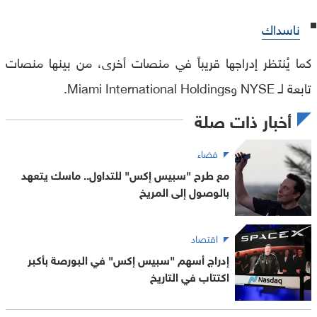
ناسداك
كما يُنتظر إدراجها قريباً في منصات أخرى، من بينها منصات
تابعة لـ NYSE وMiami International Holdings.
أخبار ذات صلة
فضاء
مع طرح "سبيس إكس" للتداول.. ماسك يتعهد
بالوصول إلى المريخ
اقتصاد
إدراج أسهم "سبيس إكس" في البورصة بأكبر
اكتتاب في التاريخ