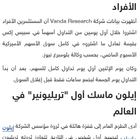
الأفراد
أظهرت بيانات شركة Vanda Research أن المستثمرين الأفراد
اشتروا خلال أول يومين من التداول أسهماً في سبيس إكس
بقيمة تعادل ما اشتروه في كامل سوق الأسهم الأميركية
الأسبوع الماضي، بحسب وكالة بلومبرغ نيوز.
وكان يوم الإثنين أول يوم تداول كامل للسهم، بعد أن بدأ
التداول يوم الجمعة لبضع ساعات فقط قبل إغلاق السوق.
إيلون ماسك أول "تريليونير" في
العالم
أدى الطرح العام إلى قفزة هائلة في ثروة مؤسس الشركة
إيلون
، ليصبح أول شخص في التاريخ تتجاوز ثروته تريليون
ماسك