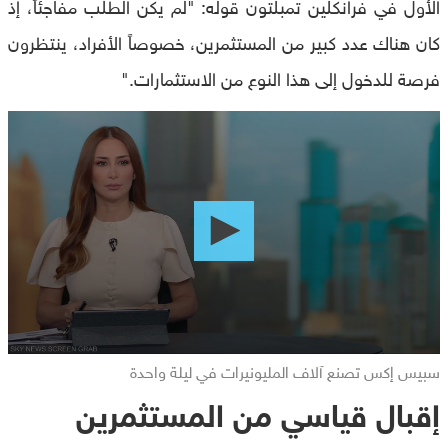
الأول في فرانكلين تمبلتون قوله: "لم يكن الطلب مفاجئاً، إذ
كان هناك عدد كبير من المستثمرين، خصوصاً الأفراد، ينتظرون
فرصة للدخول إلى هذا النوع من الاستثمارات."
0
seconds
of
0
seconds
سبيس إكس تصنع آلاف المليونيرات في ليلة واحدة
إقبال قياسي من المستثمرين