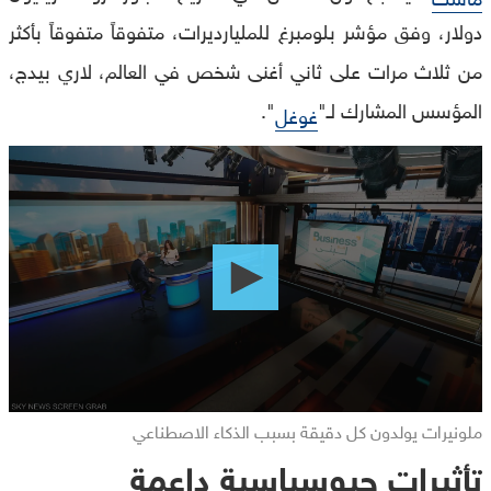
دولار، وفق مؤشر بلومبرغ للمليارديرات، متفوقاً متفوقاً بأكثر
من ثلاث مرات على ثاني أغنى شخص في العالم، لاري بيدج،
المؤسس المشارك لـ"
".
غوغل
0
seconds
of
0
seconds
ملونيرات يولدون كل دقيقة بسبب الذكاء الاصطناعي
تأثيرات جيوسياسية داعمة