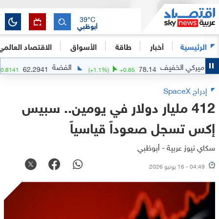
39
°C
أبوظبي
الرئيسية
أخبار
طاقة
الأسواق
الاقتصاد العالمي
الخفيف
الفضة
62.2941
78.14
(
+
1.32
%)
+
0.8141
(
+
1.1
%)
+
0.85
إدراج SpaceX
412 مليار دولار في يومين.. سبيس
إكس تسجل صعوداً قياسياً
سكاي نيوز عربية - أبوظبي
04:49 - 16 يونيو 2026