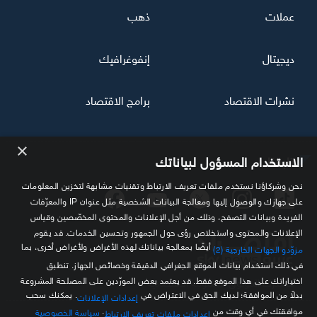
عملات
ذهب
ديجيتال
إنفوغرافيك
نشرات الاقتصاد
برامج الاقتصاد
×
تابعنا
الاستخدام المسؤول لبياناتك
نحن وشركاؤنا نستخدم ملفات تعريف الارتباط وتقنيات مشابهة لتخزين المعلومات
على جهازك والوصول إليها ومعالجة البيانات الشخصية مثل عنوان IP والمعرّفات
الفريدة وبيانات التصفح، وذلك من أجل الإعلانات والمحتوى المخصّصين وقياس
الإعلانات والمحتوى واستخلاص رؤى حول الجمهور وتحسين الخدمات. قد يقوم
أيضًا بمعالجة بياناتك لهذه الأغراض ولأغراض أخرى، بما
مزوّدو الجهات الخارجية (2)
في ذلك استخدام بيانات الموقع الجغرافي الدقيقة وخصائص الجهاز. تنطبق
اختياراتك على هذا الموقع فقط. قد يعتمد بعض المورّدين على المصلحة المشروعة
مصدرك الموثوق للمعلومة الاقتصادية
بدلاً من الموافقة؛ لديك الحق في الاعتراض في
. يمكنك سحب
إعدادات الإعلانات
موافقتك في أي وقت من
.
سياسة الخصوصية
إعدادات ملفات تعريف الارتباط