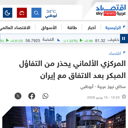
34
°C
أبوظبي
الرئيسية
أخبار
طاقة
الأسواق
الاقتصاد العالمي
فيف
الفضة
58.7925
81.32
(
+
1.05
%)
+
0.6125
(
+
1.22
%)
+
0.98
اقتصاد
المركزي الألماني يحذر من التفاؤل
المبكر بعد الاتفاق مع إيران
سكاي نيوز عربية - أبوظبي
10:23 - 15 يونيو 2026