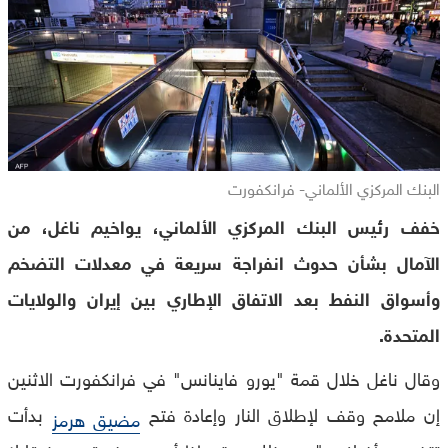
البنك المركزي الألماني- فرانكفورت
خفف رئيس البنك المركزي الألماني، يواخيم ناغل، من
الآمال بشأن حدوث انفراجة سريعة في معدلات التضخم
وأسواق النفط بعد الاتفاق الإطاري بين إيران والولايات
المتحدة.
وقال ناغل خلال قمة "يورو فاينانس" في فرانكفورت الاثنين
إن ملامح وقف لإطلاق النار وإعادة فتح
بدأت
مضيق هرمز