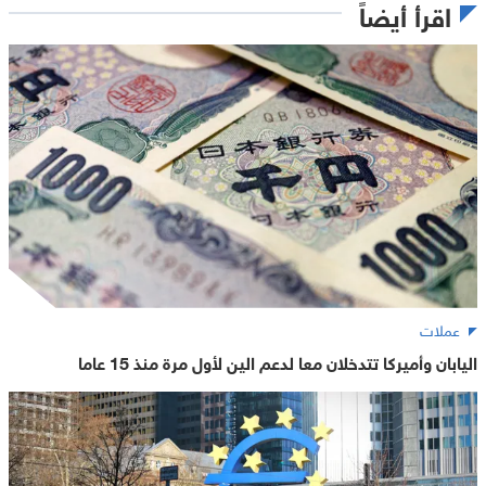
اقرأ أيضاً
عملات
اليابان وأميركا تتدخلان معا لدعم الين لأول مرة منذ 15 عاما