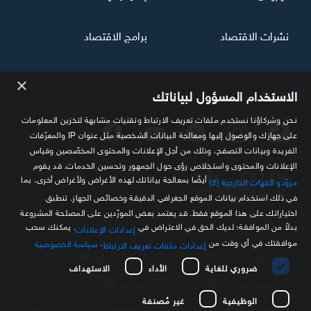
نشرات الاقتصاد
برامج الاقتصاد
×
تابعنا
الاستخدام المسؤول لبياناتك
نحن وشركاؤنا نستخدم ملفات تعريف الارتباط وتقنيات مشابهة لتخزين المعلومات
على جهازك والوصول إليها ومعالجة البيانات الشخصية مثل عنوان IP والمعرّفات
الفريدة وبيانات التصفح، وذلك من أجل الإعلانات والمحتوى المخصّصين وقياس
الإعلانات والمحتوى واستخلاص رؤى حول الجمهور وتحسين الخدمات. قد يقوم
أيضًا بمعالجة بياناتك لهذه الأغراض ولأغراض أخرى، بما
مزوّدو الجهات الخارجية (2)
في ذلك استخدام بيانات الموقع الجغرافي الدقيقة وخصائص الجهاز. تنطبق
اختياراتك على هذا الموقع فقط. قد يعتمد بعض المورّدين على المصلحة المشروعة
مصدرك الموثوق للمعلومة الاقتصادية
بدلاً من الموافقة؛ لديك الحق في الاعتراض في
. يمكنك سحب
إعدادات الإعلانات
موافقتك في أي وقت من
.
سياسة الخصوصية
إعدادات ملفات تعريف الارتباط
سياسة الخصوصية
الشروط والأحكام
ضروري للغاية
الأداء
الاستهداف
حول سكاي نيوز عربية
اتصل بنا
الوظيفية
غير مُصنفة
كافة العلامات التجارية الخاصة بـ SKY وكل ما تتضمنه من حقوق الملكية الفكرية هي