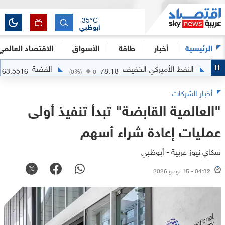
35
°C
أبوظبي
الرئيسية
أخبار
طاقة
الأسواق
الاقتصاد العالمي
النفط الأميركي الخفيف
الفضة
63.5516
78.18
+
2.0716
(
0
%)
0
أخبار الشركات
"العالمية القابضة" تبدأ تنفيذ أولى
عمليات إعادة شراء أسهم
سكاي نيوز عربية - أبوظبي
04:32 - 15 يونيو 2026