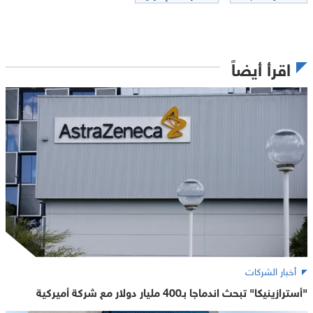
اقرأ أيضاً
أخبار الشركات
"أسترازينيكا" تبحث اندماجا بـ400 مليار دولار مع شركة أميركية