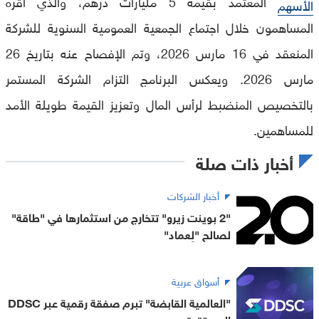
المعتمد بقيمة 5 مليارات درهم، والذي أقرّه
الأسهم
المساهمون خلال اجتماع الجمعية العمومية السنوية للشركة
المنعقد في 16 مارس 2026، وتم الإفصاح عنه بتاريخ 26
مارس 2026. ويعكس البرنامج التزام الشركة المستمر
بالتخصيص المنضبط لرأس المال وتعزيز القيمة طويلة الأمد
للمساهمين.
أخبار ذات صلة
أخبار الشركات
"2 بوينت زيرو" تتخارج من استثمارها في "طاقة"
لصالح "لِعماد"
أسواق عربية
"العالمية القابضة" تبرم صفقة رقمية عبر DDSC
المستقرة