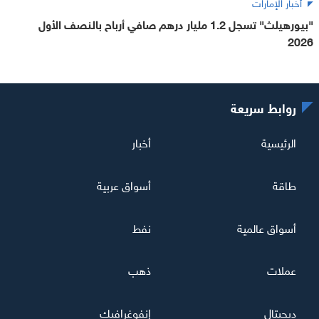
أخبار الإمارات
"بيورهيلث" تسجل 1.2 مليار درهم صافي أرباح بالنصف الأول
2026
روابط سريعة
الرئيسية
أخبار
طاقة
أسواق عربية
أسواق عالمية
نفط
عملات
ذهب
ديجيتال
إنفوغرافيك