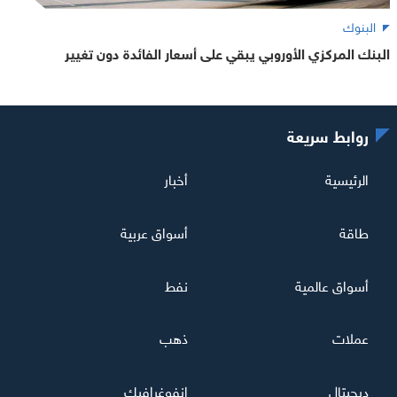
البنوك
البنك المركزي الأوروبي يبقي على أسعار الفائدة دون تغيير
روابط سريعة
الرئيسية
أخبار
طاقة
أسواق عربية
أسواق عالمية
نفط
عملات
ذهب
ديجيتال
إنفوغرافيك