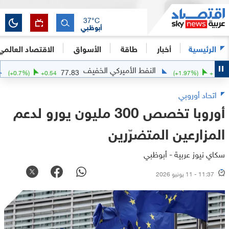
37
°C
أبوظبي
الرئيسية
أخبار
طاقة
الأسواق
الاقتصاد العالمي
النفط الأميركي الخفيف
الف
77.83
(
+
0.7
%)
+
0.54
(
+
1.97
%)
اتحاد أوروبي
أوروبا تخصص 300 مليون يورو لدعم
المزارعين المتضرّرين
سكاي نيوز عربية - أبوظبي
11:37 - 11 يونيو 2026