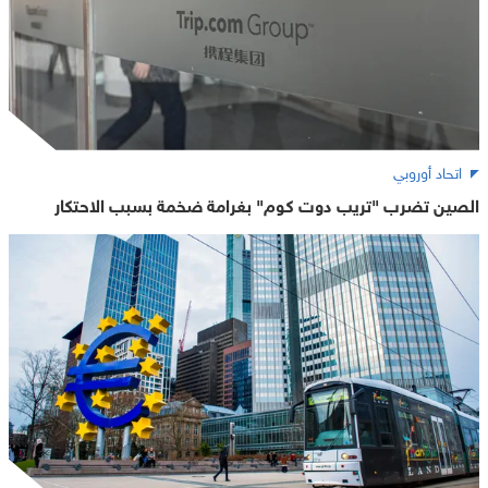
اتحاد أوروبي
الصين تضرب "تريب دوت كوم" بغرامة ضخمة بسبب الاحتكار