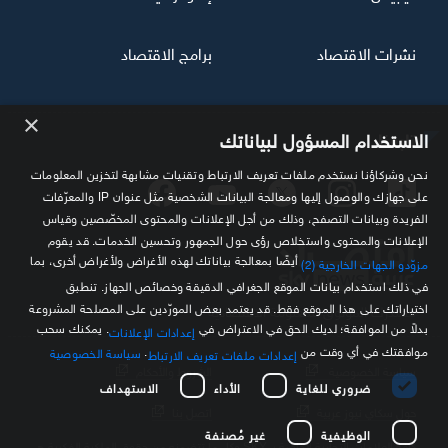
نشرات الاقتصاد
برامج الاقتصاد
×
تابعنا
الاستخدام المسؤول لبياناتك
نحن وشركاؤنا نستخدم ملفات تعريف الارتباط وتقنيات مشابهة لتخزين المعلومات
على جهازك والوصول إليها ومعالجة البيانات الشخصية مثل عنوان IP والمعرّفات
الفريدة وبيانات التصفح، وذلك من أجل الإعلانات والمحتوى المخصّصين وقياس
الإعلانات والمحتوى واستخلاص رؤى حول الجمهور وتحسين الخدمات. قد يقوم
أيضًا بمعالجة بياناتك لهذه الأغراض ولأغراض أخرى، بما
مزوّدو الجهات الخارجية (2)
في ذلك استخدام بيانات الموقع الجغرافي الدقيقة وخصائص الجهاز. تنطبق
اختياراتك على هذا الموقع فقط. قد يعتمد بعض المورّدين على المصلحة المشروعة
مصدرك الموثوق للمعلومة الاقتصادية
بدلاً من الموافقة؛ لديك الحق في الاعتراض في
. يمكنك سحب
إعدادات الإعلانات
موافقتك في أي وقت من
.
سياسة الخصوصية
إعدادات ملفات تعريف الارتباط
سياسة الخصوصية
الشروط والأحكام
ضروري للغاية
الأداء
الاستهداف
حول سكاي نيوز عربية
اتصل بنا
الوظيفية
غير مُصنفة
كافة العلامات التجارية الخاصة بـ SKY وكل ما تتضمنه من حقوق الملكية الفكرية هي