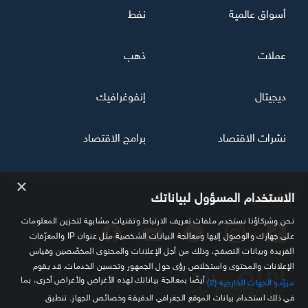
أسواق عالمية
نفط
عملات
ذهب
ديجيتال
إنفوغرافيك
نشرات الاقتصاد
برامج الاقتصاد
×
تابعنا
الاستخدام المسؤول لبياناتك
نحن وشركاؤنا نستخدم ملفات تعريف الارتباط وتقنيات مشابهة لتخزين المعلومات
على جهازك والوصول إليها ومعالجة البيانات الشخصية مثل عنوان IP والمعرّفات
الفريدة وبيانات التصفح، وذلك من أجل الإعلانات والمحتوى المخصّصين وقياس
الإعلانات والمحتوى واستخلاص رؤى حول الجمهور وتحسين الخدمات. قد يقوم
أيضًا بمعالجة بياناتك لهذه الأغراض ولأغراض أخرى، بما
مزوّدو الجهات الخارجية (2)
في ذلك استخدام بيانات الموقع الجغرافي الدقيقة وخصائص الجهاز. تنطبق