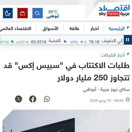
38
°C
أبوظبي
الرئيسية
أخبار
طاقة
الأسواق
الاقتصاد العالمي
ي الخفيف
الفضة
63.5516
78.18
(
+
3.37
%)
+
2.0716
(
0
%)
0
أخبار الشركات
طلبات الاكتتاب في "سبيس إكس" قد
تتجاوز 250 مليار دولار
سكاي نيوز عربية - أبوظبي
08:33 - 10 يونيو 2026