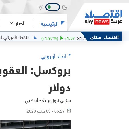
أخبار
الرئيسية
خام مربان
#اقتصاد_سكاي
النفط الأميركي الخفيف
.55
81.1
(
+
1.97
%)
+
1.57
اتحاد أوروبي
دولار
سكاي نيوز عربية - أبوظبي
05:27 - 09 يونيو 2026