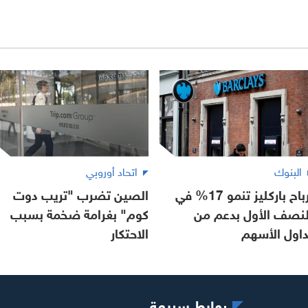
البنوك
اتحاد أوروبي
أرباح باركليز تنمو 17% في
الصين تضرب "تريب دوت
لنصف الأول بدعم من
كوم" بغرامة ضخمة بسبب
داول الأسهم
الاحتكار
روابط سريعة