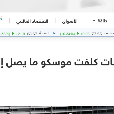
طاقة
الأسواق
الاقتصاد العالمي
الفضة
ال
63.67
77
(
+
3.56
%)
+
2.19
(
+
0.34
%)
+
0.26