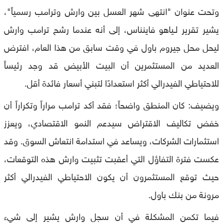
وتحت عنوان "انتهى شهر العسل بين وارش وترامب رسمياً"،
يشير تقرير لـياهو فاينناس، إلى أنه عندما رشح ترامب وارش
ليحل محل جيروم باول في وقت سابق من هذا العام، افترض
العديد من المستثمرين أن البيت الأبيض قد وجد رئيساً
للاحتياطي الفيدرالي أكثر استعدادًا لتبني أسعار فائدة أقل.
ويضيف: كان المنطق واضحاً؛ فقد أكد ترامب مراراً وتكراراً أن
خفض تكاليف الاقتراض سيدعم النمو الاقتصادي، ويعزز
استثمارات الشركات، ويساعد في استدامة انتعاش السوق. وقد
عكست فترة التفاؤل التي أعقبت تثبيت وارش هذه التوقعات،
حيث توقع المستثمرون أن يكون الاحتياطي الفيدرالي أكثر
مرونة من بنك باول.
فيما تكمن المشكلة في أن سجل وارش يشير إلى شيء