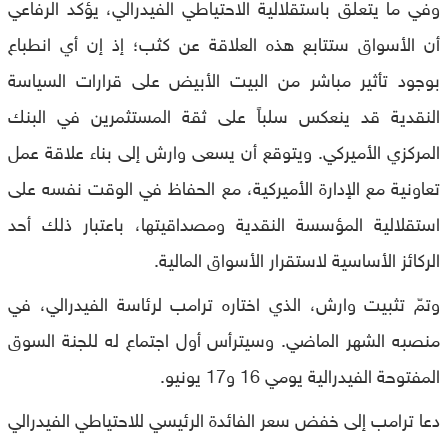
وفي ما يتعلق باستقلالية الاحتياطي الفيدرالي، يؤكد الرفاعي
أن الأسواق ستتابع هذه العلاقة عن كثب؛ إذ إن أي انطباع
بوجود تأثير مباشر من البيت الأبيض على قرارات السياسة
النقدية قد ينعكس سلباً على ثقة المستثمرين في البنك
المركزي الأميركي. ويتوقع أن يسعى وارش إلى بناء علاقة عمل
تعاونية مع الإدارة الأميركية، مع الحفاظ في الوقت نفسه على
استقلالية المؤسسة النقدية ومصداقيتها، باعتبار ذلك أحد
الركائز الأساسية لاستقرار الأسواق المالية.
وتمّ تثبيت وارش، الذي اختاره ترامب لرئاسة الفيدرالي، في
منصبه الشهر الماضي. وسيترأس أول اجتماع له للجنة السوق
المفتوحة الفيدرالية يومي 16 و17 يونيو.
دعا ترامب إلى خفض سعر الفائدة الرئيسي للاحتياطي الفيدرالي