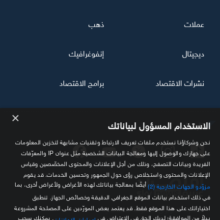
عملات
ذهب
ديجيتال
إنفوغرافيك
نشرات الاقتصاد
برامج الاقتصاد
×
تابعنا
الاستخدام المسؤول لبياناتك
نحن وشركاؤنا نستخدم ملفات تعريف الارتباط وتقنيات مشابهة لتخزين المعلومات
على جهازك والوصول إليها ومعالجة البيانات الشخصية مثل عنوان IP والمعرّفات
الفريدة وبيانات التصفح، وذلك من أجل الإعلانات والمحتوى المخصّصين وقياس
الإعلانات والمحتوى واستخلاص رؤى حول الجمهور وتحسين الخدمات. قد يقوم
أيضًا بمعالجة بياناتك لهذه الأغراض ولأغراض أخرى، بما
مزوّدو الجهات الخارجية (2)
في ذلك استخدام بيانات الموقع الجغرافي الدقيقة وخصائص الجهاز. تنطبق
اختياراتك على هذا الموقع فقط. قد يعتمد بعض المورّدين على المصلحة المشروعة
مصدرك الموثوق للمعلومة الاقتصادية
بدلاً من الموافقة؛ لديك الحق في الاعتراض في
. يمكنك سحب
إعدادات الإعلانات