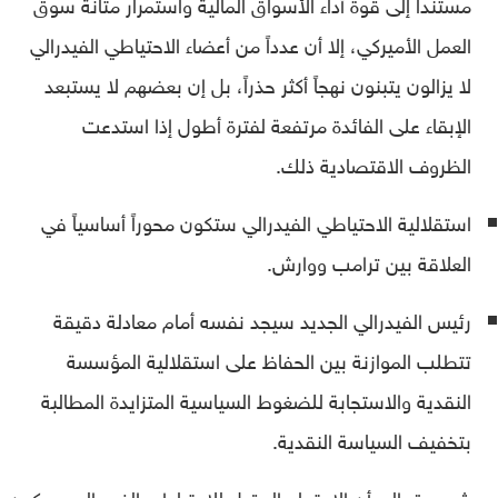
مستنداً إلى قوة أداء الأسواق المالية واستمرار متانة سوق
العمل الأميركي، إلا أن عدداً من أعضاء الاحتياطي الفيدرالي
لا يزالون يتبنون نهجاً أكثر حذراً، بل إن بعضهم لا يستبعد
الإبقاء على الفائدة مرتفعة لفترة أطول إذا استدعت
الظروف الاقتصادية ذلك.
استقلالية الاحتياطي الفيدرالي ستكون محوراً أساسياً في
العلاقة بين ترامب ووارش.
رئيس الفيدرالي الجديد سيجد نفسه أمام معادلة دقيقة
تتطلب الموازنة بين الحفاظ على استقلالية المؤسسة
النقدية والاستجابة للضغوط السياسية المتزايدة المطالبة
بتخفيف السياسة النقدية.
ويشير يرق إلى أن الاجتماع المقبل للاحتياطي الفيدرالي سيكون