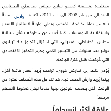
مختلف؛ فبصفته كعضو سابق مجلس محافظي الاحتياطي
الفيدرالي من عام 2006 إلى عام 2011، اكتسب
سمعةً
وارش
بأنه من دعاة مكافحة التضخم، ويولي أولويةً لاستقرار الأسعار
واستقلالية المؤسسات. كما أعرب عن مخاوفه بشأن ميزانية
مجلس الاحتياطي الفيدرالي، التي لا تزال تتجاوز 6.7 تريليون
دولار بعد سنوات من التيسير الكمي وحزم التحفيز الاقتصادي
التي فُرضت خلال فترة الجائحة.
يُؤدي ذلك إلى تعارض فوري. ترامب يُريد أسعار فائدة أقل،
بينما يُريد وارش المصداقية. قد تتداخل هذه الأهداف لفترة من
الوقت، لكن يصعب التوفيق بينها عندما تبقى ضغوط التضخم
مرتفعة.
علاقة أكثر انسجاماً