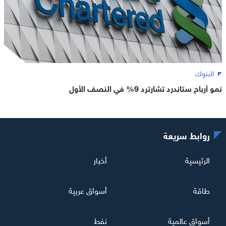
البنوك
نمو أرباح ستاندرد تشارترد 9% في النصف الأول
روابط سريعة
الرئيسية
أخبار
طاقة
أسواق عربية
أسواق عالمية
نفط