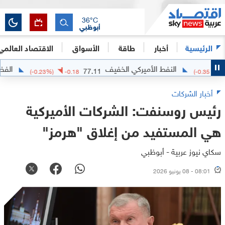
36
°C
أبوظبي
الرئيسية
أخبار
طاقة
الأسواق
الاقتصاد العالمي
النفط الأميركي الخفيف
الفضة
5516
77.11
(
-0.23
%)
-0.18
(
-
أخبار الشركات
رئيس روسنفت: الشركات الأميركية
هي المستفيد من إغلاق "هرمز"
سكاي نيوز عربية - أبوظبي
08:01 - 08 يونيو 2026