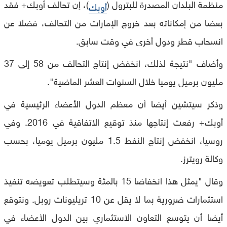
منظمة البلدان المصدرة للبترول (
)، إن تحالف أوبك+ فقد
أوبك
بعضا من إمكاناته بعد خروج الإمارات من التحالف، فضلا عن
انسحاب قطر ودول أخرى في وقت سابق.
وأضاف "نتيجة لذلك، انخفض إنتاج التحالف من 58 إلى 37
مليون برميل يوميا خلال السنوات العشر الماضية".
وذكر سيتشين أيضا أن معظم الدول الأعضاء الرئيسية في
أوبك+ رفعت إنتاجها منذ توقيع الاتفاقية في 2016. وفي
روسيا، انخفض إنتاج النفط 1.5 مليون برميل يوميا، بحسب
وكالة رويترز.
وقال "يمثل هذا انخفاضا 15 بالمئة وسيتطلب تعويضه تنفيذ
استثمارات ضرورية بما لا يقل عن 10 تريليونات روبل. ونتوقع
أيضا أن يتوسع التعاون الاستثماري بين الدول الأعضاء في