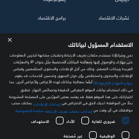
نشرات الاقتصاد
برامج الاقتصاد
×
تابعنا
الاستخدام المسؤول لبياناتك
نحن وشركاؤنا نستخدم ملفات تعريف الارتباط وتقنيات مشابهة لتخزين المعلومات
على جهازك والوصول إليها ومعالجة البيانات الشخصية مثل عنوان IP والمعرّفات
الفريدة وبيانات التصفح، وذلك من أجل الإعلانات والمحتوى المخصّصين وقياس
الإعلانات والمحتوى واستخلاص رؤى حول الجمهور وتحسين الخدمات. قد يقوم
أيضًا بمعالجة بياناتك لهذه الأغراض ولأغراض أخرى، بما
مزوّدو الجهات الخارجية (2)
في ذلك استخدام بيانات الموقع الجغرافي الدقيقة وخصائص الجهاز. تنطبق
اختياراتك على هذا الموقع فقط. قد يعتمد بعض المورّدين على المصلحة المشروعة
مصدرك الموثوق للمعلومة الاقتصادية
بدلاً من الموافقة؛ لديك الحق في الاعتراض في
. يمكنك سحب
إعدادات الإعلانات
موافقتك في أي وقت من
.
سياسة الخصوصية
إعدادات ملفات تعريف الارتباط
سياسة الخصوصية
الشروط والأحكام
ضروري للغاية
الأداء
الاستهداف
حول سكاي نيوز عربية
اتصل بنا
الوظيفية
غير مُصنفة
كافة العلامات التجارية الخاصة بـ SKY وكل ما تتضمنه من حقوق الملكية الفكرية هي