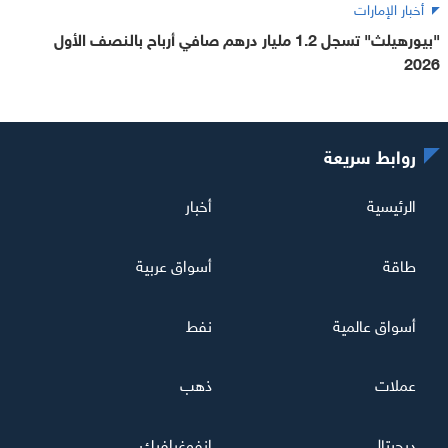
أخبار الإمارات
"بيورهيلث" تسجل 1.2 مليار درهم صافي أرباح بالنصف الأول
2026
روابط سريعة
الرئيسية
أخبار
طاقة
أسواق عربية
أسواق عالمية
نفط
عملات
ذهب
ديجيتال
إنفوغرافيك