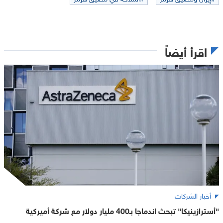
اقرأ أيضاً
أخبار الشركات
"أسترازينيكا" تبحث اندماجا بـ400 مليار دولار مع شركة أميركية