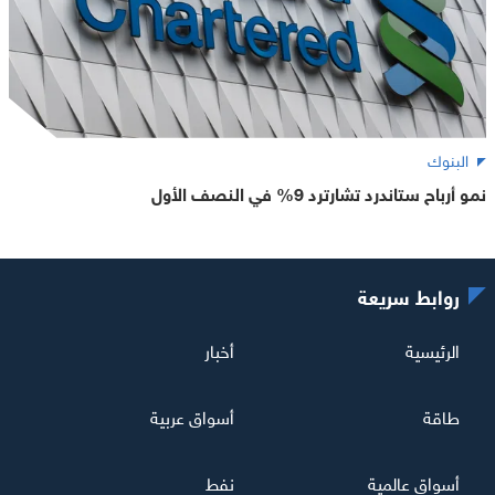
البنوك
نمو أرباح ستاندرد تشارترد 9% في النصف الأول
روابط سريعة
الرئيسية
أخبار
طاقة
أسواق عربية
أسواق عالمية
نفط