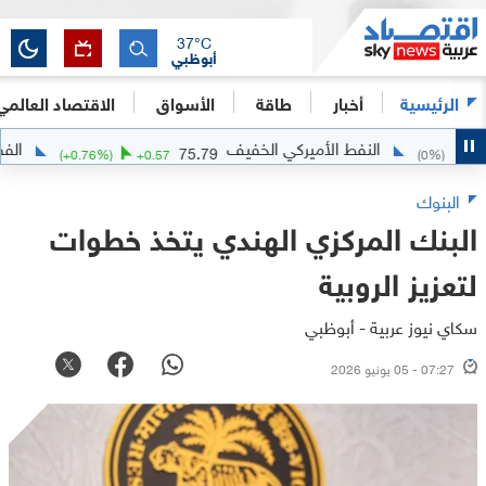
37
°C
أبوظبي
الرئيسية
أخبار
طاقة
الأسواق
الاقتصاد العالمي
النفط الأميركي الخفيف
الفضة
023
75.79
(
+
0.76
%)
+
0.57
(
0
%
البنوك
البنك المركزي الهندي يتخذ خطوات
لتعزيز الروبية
سكاي نيوز عربية - أبوظبي
07:27 - 05 يونيو 2026