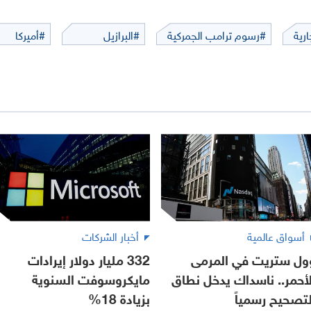
رية
#رسوم ترامب الجمركية
#البرازيل
#أميركا
أسواق عالمية
أخبار الشركات
ول ستريت في المرمى
332 مليار دولار إيرادات
لأحمر.. ناسداك يدخل نطاق
مايكروسوفت السنوية
لتصحيح رسمياً
بزيادة 18%