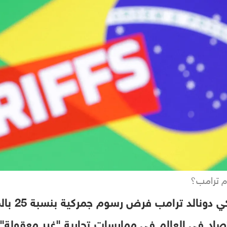
وم ترامب؟
اقترحت إدار
تصاد في العالم في ممارسات تجارية "غير معقولة" 