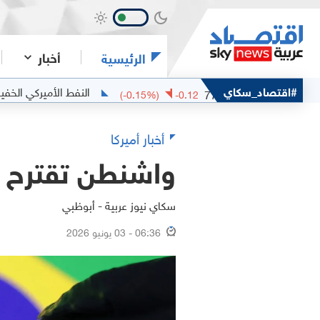
أخبار
الرئيسية
خام مربان
#اقتصاد_سكاي
النفط الأميركي الخفيف
5.38
77.82
(
-0.15
%)
-0.12
أخبار أميركا
واشنطن تقترح فرض رسوم بـ25%
سكاي نيوز عربية - أبوظبي
06:36 - 03 يونيو 2026