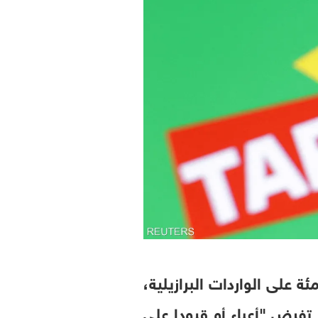
ة الرئيس الأميركي دونالد ترامب فرض رسوم جمركية بنسبة 25 بالمئة على الواردات البرازيلية،
تفرض "أعباء أو قيودا على