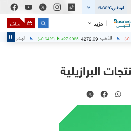
أبوظبي
°C
36
مزيد
مباشر
الذهب
البلاديوم
1385.58
4272.69
89
(
+
0.64
%)
+
27.2925