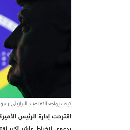
كيف يواجه الاقتصاد البرازيلي رس
بدعوى انخراط عاشر أكبر اق