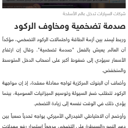
شركات السيارات تدخل عالم الأسلحة
صدمة تضخمية ومخاوف الركود
وربط ليمند بين أزمة الطاقة واحتمالات الركود التضخمي، مؤكداً
أن العالم يعيش بالفعل "صدمة تضخمية". وقال إن ارتفاع
الأسعار سيؤدي إلى ضغوط أكبر على أصحاب الدخل المتوسط
والمنخفض.
وأضاف أن البنوك المركزية تواجه معادلة معقدة، إذ إن مواجهة
الركود تتطلب ضخ السيولة وتوسيع الميزانيات العمومية، بينما
يؤدي ذلك في الوقت نفسه إلى زيادة التضخم.
وأوضح أن الاحتياطي الفيدرالي الأميركي يواجه تحدياً صعباً بين
دعم النمو والسيطرة على التضخم، مرجحاً استمرار رفع معدلات