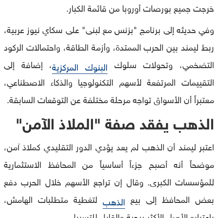
خرجت جميع بورصات أوروبا من قائمة الكبار.
وفي حديثه إلى برنامج "بزنس مع لبنى" على سكاي نيوز عربية،
ربط ليمند بين الحرب الممتدة، وأزمة الطاقة، واحتمالات الركود
التضخمي، وتحولات سلوك
، إضافة إلى
البنوك المركزية
التقييمات المرتفعة لأسهم التكنولوجيا والذكاء الاصطناعي،
معتبراً أن الأسواق تواجه مرحلة مختلفة عن التوقعات السابقة.
الذهب يفقد صفة "الملاذ الآمن
"
اعتبر ليمند أن الذهب لم يعد يؤدي الدور التقليدي كملاذ آمن،
موضحاً أنه أصبح جزءاً أساسياً من المحافظ الاستثمارية
للمؤسسات الكبرى. وقال إن تراجع الأسهم خلال الحرب دفع
بعض المحافظ إلى بيع
لتغطية متطلبات الهامش،
الذهب
باعتباره الأصل الأكثر ربحية والقابل للتسييل.