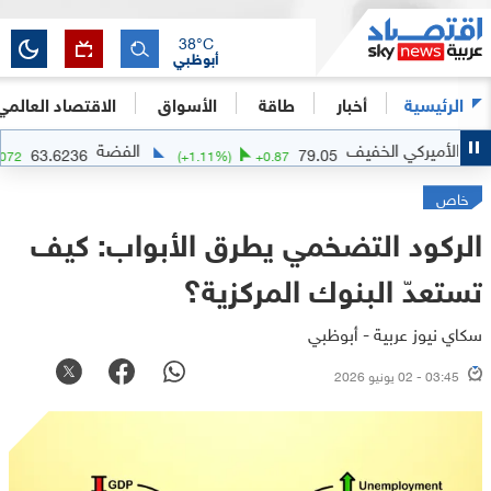
38
°C
أبوظبي
الرئيسية
أخبار
طاقة
الأسواق
الاقتصاد العالمي
 الخفيف
الفضة
63.6236
79.05
+
0.11
%)
+
0.072
(
+
1.11
%)
+
0.87
خاص
الركود التضخمي يطرق الأبواب: كيف
تستعدّ البنوك المركزية؟
سكاي نيوز عربية - أبوظبي
03:45 - 02 يونيو 2026