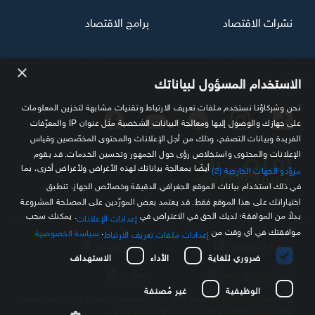
نشرات الاقتصاد
برامج الاقتصاد
×
تابعنا
الاستخدام المسؤول لبياناتك
نحن وشركاؤنا نستخدم ملفات تعريف الارتباط وتقنيات مشابهة لتخزين المعلومات
على جهازك والوصول إليها ومعالجة البيانات الشخصية مثل عنوان IP والمعرّفات
الفريدة وبيانات التصفح، وذلك من أجل الإعلانات والمحتوى المخصّصين وقياس
الإعلانات والمحتوى واستخلاص رؤى حول الجمهور وتحسين الخدمات. قد يقوم
أيضًا بمعالجة بياناتك لهذه الأغراض ولأغراض أخرى، بما
مزوّدو الجهات الخارجية (2)
في ذلك استخدام بيانات الموقع الجغرافي الدقيقة وخصائص الجهاز. تنطبق
اختياراتك على هذا الموقع فقط. قد يعتمد بعض المورّدين على المصلحة المشروعة
مصدرك الموثوق للمعلومة الاقتصادية
بدلاً من الموافقة؛ لديك الحق في الاعتراض في
. يمكنك سحب
إعدادات الإعلانات
موافقتك في أي وقت من
.
سياسة الخصوصية
إعدادات ملفات تعريف الارتباط
سياسة الخصوصية
الشروط والأحكام
ضروري للغاية
الأداء
الاستهداف
حول سكاي نيوز عربية
اتصل بنا
الوظيفية
غير مُصنفة
كافة العلامات التجارية الخاصة بـ SKY وكل ما تتضمنه من حقوق الملكية الفكرية هي
ملك لشركة Sky Limited ولا تستخدم إلا بتصريح مسبق