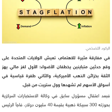
الركود التضخمي
في مفارقة مثيرة للاهتمام، تعيش الولايات المتحدة على
وقع حدثين متباينين يخطفان الأضواء: الأول لغز مالي يهز
الثقة بخزائن الذهب الأميركية، والثاني طفرة قياسية في
أسواق الأسهم لم تشهدها وول ستريت من قبل.
فبعد اعتقال مسؤول سابق في وكالة الاستخبارات المركزية
بحوزته 300 سبيكة ذهبية بقيمة 40 مليون دولار، فاجأ الرئيس