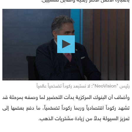
0
seconds
of
0
seconds
رئيس "NeoVision": لا نستبعد ركوداً تضخمياً عالمياً
وأضاف أن البنوك المركزية بدأت التحضير لما وصفه بمرحلة قد
تشهد ركوداً اقتصادياً وربما ركوداً تضخمياً، ما دفع بعضها إلى
تعزيز السيولة بدلاً من زيادة مشتريات الذهب.