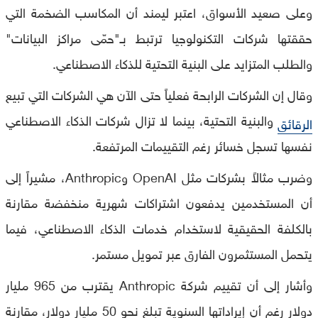
وعلى صعيد الأسواق، اعتبر ليمند أن المكاسب الضخمة التي
حققتها شركات التكنولوجيا ترتبط بـ"حمّى مراكز البيانات"
والطلب المتزايد على البنية التحتية للذكاء الاصطناعي.
وقال إن الشركات الرابحة فعلياً حتى الآن هي الشركات التي تبيع
والبنية التحتية، بينما لا تزال شركات الذكاء الاصطناعي
الرقائق
نفسها تسجل خسائر رغم التقييمات المرتفعة.
وضرب مثالاً بشركات مثل OpenAI وAnthropic، مشيراً إلى
أن المستخدمين يدفعون اشتراكات شهرية منخفضة مقارنة
بالكلفة الحقيقية لاستخدام خدمات الذكاء الاصطناعي، فيما
يتحمل المستثمرون الفارق عبر تمويل مستمر.
وأشار إلى أن تقييم شركة Anthropic يقترب من 965 مليار
دولار رغم أن إيراداتها السنوية تبلغ نحو 50 مليار دولار، مقارنة