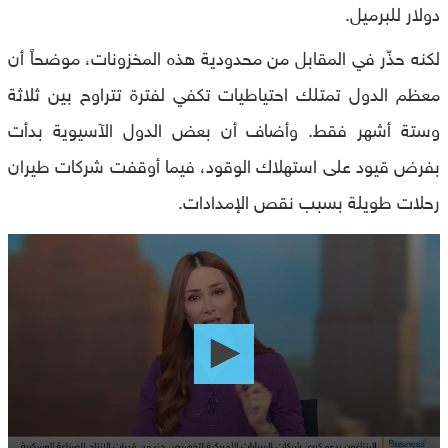
دولار للبرميل.
لكنه حذّر في المقابل من محدودية هذه المخزونات، موضحاً أن
معظم الدول تمتلك احتياطيات تكفي لفترة تتراوح بين ثلاثة
وستة أشهر فقط. وأضاف أن بعض الدول الآسيوية بدأت
بفرض قيود على استهلاك الوقود، فيما أوقفت شركات طيران
رحلات طويلة بسبب نقص الإمدادات.
0
seconds
of
0
seconds