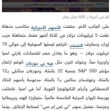
لغز في أميركا بـ 600 مليار دولار
على الجانب الآخر، حققت
مكاسب مذهلة
الأسهم الأميركية
بلغت 5 تريليونات دولار في ثلاثة أشهر فقط، متجاهلة حرب
إيران ومخاوف
، لترتفع قيمتها السوقية إلى حوالي 79
التضخم
تريليون دولار — وهو ما يعادل حجم اقتصادات قارتي آسيا
وأوروبا معاً. وبنوك كبرى مثل
تتوقع ارتفاع
جيه بي مورغان
مؤشر S&P 500 بنسبة 22 بالمئة، ومورغان ستانلي بـ12
بالمئة، وغولدمان ساكس بـ7 بالمئة، مدعومة بأسهم الذكاء
الاصطناعي وأرباح التكنولوجيا القوية. أما في آسيا، فاحتلت
بورصة تايوان المرتبة الخامسة عالمياً، متجاوزة الهند وبريطانيا
وفرنسا، بفضل سهم "تي إس إم سي" لصناعة الرقائق، بينما