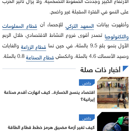
الارتفاع الكبير وجددت الضغوط التضخمية. ولا يزال تأثير الحرب
على النمو في الفترة المقبلة غير واضح.
وأظهرت بيانات
للإحصاء أن
المعهد التركي
قطاع المعلومات
تصدر أقوى فروع النشاط الاقتصادي خلال الربع
والتكنولوجيا
الأول بنمو بلغ 9.5 بالمئة، في حين نما
والغابات
قطاع الزراعة
وصيد الأسماك 4.6 بالمئة. وانكمش
0.8 بالمئة.
قطاع الصناعة
أخبار ذات صلة
خاص
اقتصاد ينسج الخسارة.. كيف انهارت أقدم صناعة
إيرانية؟
خاص
كيف تغير أزمة مضيق هرمز خطط قطاع الطاقة