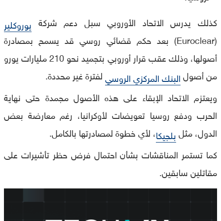
كذلك يدرس الاتحاد الأوروبي سبل دعم شركة
يوروكلير
(Euroclear) بعد حكم قضائي روسي قد يسمح بمصادرة
أصولها، وذلك عقب قرار أوروبي بتجميد نحو 210 مليارات يورو
من أصول
لفترة غير محددة.
البنك المركزي الروسي
ويعتزم الاتحاد الإبقاء على هذه الأصول مجمدة حتى نهاية
الحرب ودفع روسيا تعويضات لأوكرانيا، رغم معارضة بعض
الدول، مثل
، لأي خطوة لمصادرتها بالكامل.
بلجيكا
كما تستمر المناقشات بشأن احتمال فرض حظر تأشيرات على
مقاتلين سابقين.