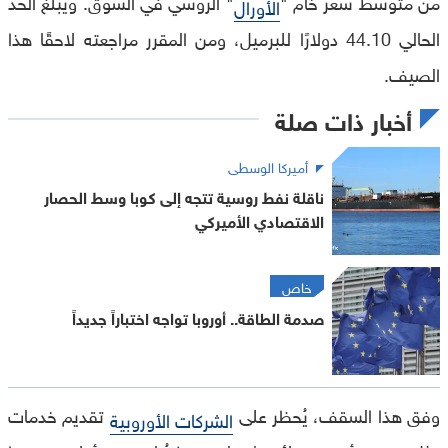
من متوسط سعر خام "
" الروسي في السوق. ويبلغ الحد
الأورال
الحالي 44.10 دولارًا للبرميل، ومن المقرر مراجعته لاحقًا هذا
الصيف.
أخبار ذات صلة
أميركا الوسطى
ناقلة نفط روسية تتجه إلى كوبا وسط الحصار
الاقتصادي الأميركي
خاص
صدمة الطاقة.. أوروبا تواجه اختباراً جديداً
وفق هذا السقف، يُحظر على
تقديم خدمات
الشركات الأوروبية