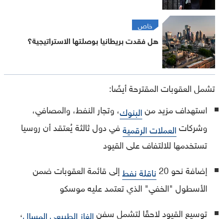
خاص
هل فقدت بريطانيا بوصلتها الاستراتيجية؟
تشمل العقوبات المقترحة أيضًا:
استهداف مزيد من
، وتجار النفط، والمصافي،
البنوك
وشركات
في دول ثالثة يُعتقد أن روسيا
العملات الرقمية
تستخدمها للالتفاف على القيود
إضافة نحو 20
إلى قائمة العقوبات ضمن
ناقلة نفط
الأسطول "الخفي" الذي تعتمد عليه موسكو
توسيع القيود لاحقًا لتشمل سفن
،
الغاز الطبيعي المسال