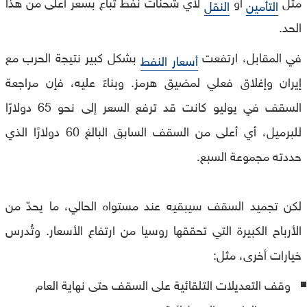
مثل
أو
لأي شحنات نفط تُباع بسعر أعلى من هذا
التأمين
النقل
الحد.
في المقابل، ارتفعت
بشكل كبير نتيجة الحرب مع
أسعار النفط
إيران وإغلاق فعلي لمضيق هرمز. وبناءً عليه، فإن مراجعة
السقف في يوليو كانت قد ترفع السعر إلى نحو 65 دولارًا
للبرميل، أي أعلى من السقف السابق البالغ 60 دولارًا الذي
حددته مجموعة السبع.
لكن تجميد السقف سيبقيه عند مستواه الحالي، ما يحدّ من
الأرباح الكبيرة التي تحققها روسيا من ارتفاع الأسعار. وتُدرس
خيارات أخرى، مثل:
وقف التعديلات التلقائية على السقف حتى نهاية العام