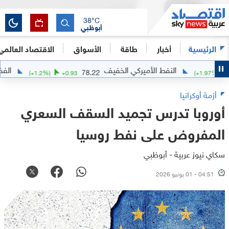
38
°C
أبوظبي
الرئيسية
أخبار
طاقة
الأسواق
الاقتصاد العالمي
النفط الأميركي الخفيف
الفضة
3.36
78.22
(
+
1.2
%)
+
0.93
(
+
أزمة أوكرانيا
أوروبا تدرس تجميد السقف السعري
المفروض على نفط روسيا
سكاي نيوز عربية - أبوظبي
04:51 - 01 يونيو 2026